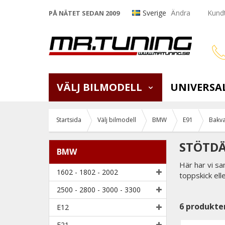
Sverige
Ändra
Kundt
PÅ NÄTET SEDAN 2009
VÄLJ BILMODELL
UNIVERSA
Startsida
Välj bilmodell
BMW
E91
Bakv
STÖTDÄ
BMW
Här har vi s
1602 - 1802 - 2002
toppskick ell
2500 - 2800 - 3000 - 3300
6
produkte
E12
E21