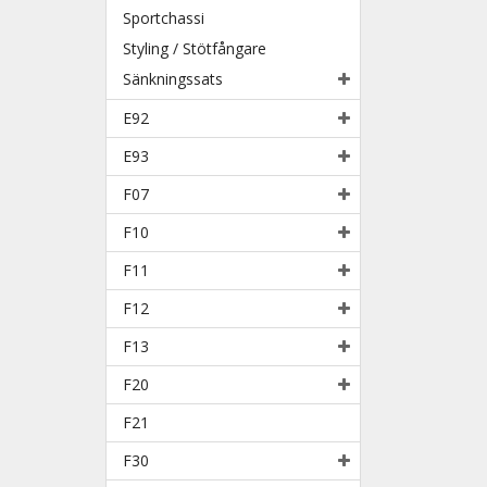
Sportchassi
Styling / Stötfångare
Sänkningssats
E92
E93
F07
F10
F11
F12
F13
F20
F21
F30