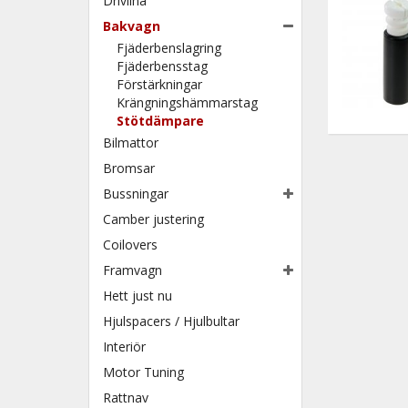
Drivlina
Bakvagn
Fjäderbenslagring
Fjäderbensstag
Förstärkningar
Krängningshämmarstag
Stötdämpare
Bilmattor
Bromsar
Bussningar
Camber justering
Coilovers
Framvagn
Hett just nu
Hjulspacers / Hjulbultar
Interiör
Motor Tuning
Rattnav