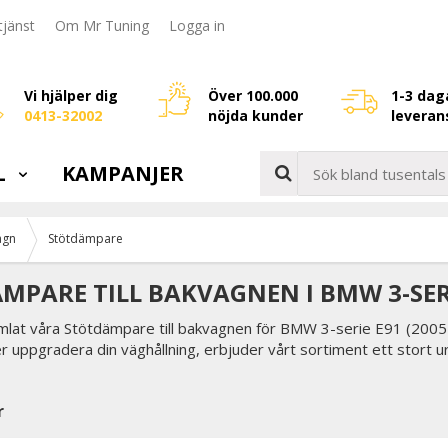
jänst
Om Mr Tuning
Logga in
Vi hjälper dig
Över 100.000
1-3 dag
0413-32002
nöjda kunder
leveran
L
KAMPANJER
agn
Stötdämpare
MPARE TILL BAKVAGNEN I BMW 3-SERI
amlat våra Stötdämpare till bakvagnen för BMW 3-serie E91 (2005-
er uppgradera din väghållning, erbjuder vårt sortiment ett stort 
r