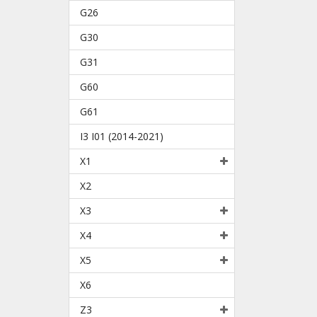
G26
G30
G31
G60
G61
I3 I01 (2014-2021)
X1
X2
X3
X4
X5
X6
Z3