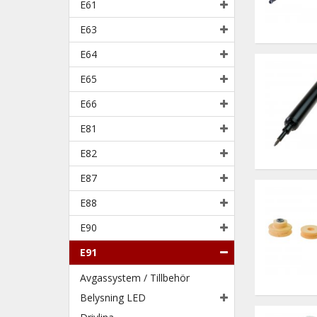
E61
E63
E64
E65
E66
E81
E82
E87
E88
E90
E91
Avgassystem / Tillbehör
Belysning LED