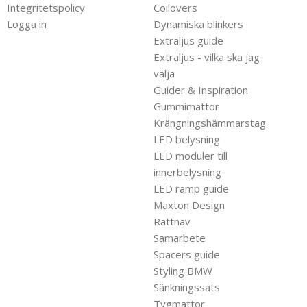
Integritetspolicy
Coilovers
Logga in
Dynamiska blinkers
Extraljus guide
Extraljus - vilka ska jag
välja
Guider & Inspiration
Gummimattor
Krängningshämmarstag
LED belysning
LED moduler till
innerbelysning
LED ramp guide
Maxton Design
Rattnav
Samarbete
Spacers guide
Styling BMW
Sänkningssats
Tygmattor