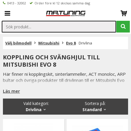
0413 - 32002
Order före kl 12 skickas samma dag
Välj bilmodell
Mitsubishi
Evo 8
Drivlina
KOPPLING OCH SVÄNGHJUL TILL
MITSUBISHI EVO 8
Här finner ni kopplingskit, sinterlammeller, ACT monoloc, ARP
bultar och övriga produkter till drivlinnan till er Mitsubishi Evo
8
Läs mer
Vald kategori:
Sortera på
:
Drivlina
Standard