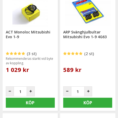
ACT Monoloc Mitsubishi
ARP Svänghjulbultar
Evo 1-9
Mitsubishi Evo 1-9 4G63
(3 st)
(2 st)
Rekommenderas starkt vid byte
av koppling.
1 029 kr
589 kr
KÖP
KÖP