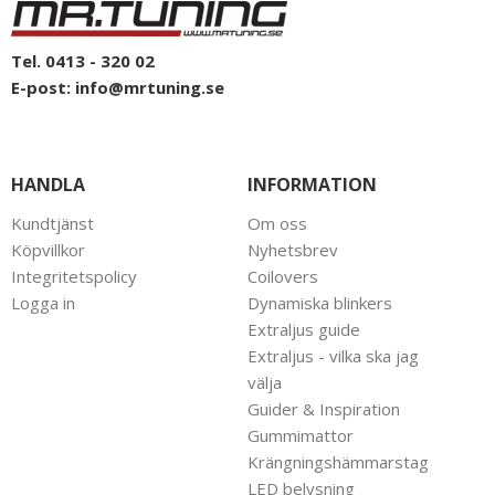
Tel. 0413 - 320 02
E-post:
info@mrtuning.se
HANDLA
INFORMATION
Kundtjänst
Om oss
Köpvillkor
Nyhetsbrev
Integritetspolicy
Coilovers
Logga in
Dynamiska blinkers
Extraljus guide
Extraljus - vilka ska jag
välja
Guider & Inspiration
Gummimattor
Krängningshämmarstag
LED belysning