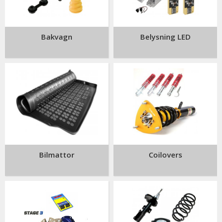
Vi har även väldigt populär led belysning och andra tillbehör.
Bakvagn
Belysning LED
Är du osäker på om produkterna passar din Saab?
Tveka inte på att kontakta oss.
Vi hjälper er hitta rätt delar till er bil.
Bilmattor
Coilovers