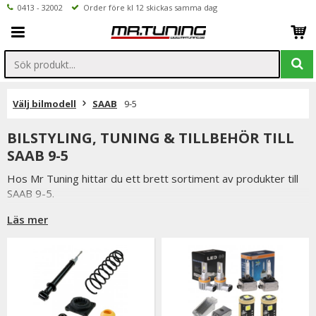
0413 - 32002
Order före kl 12 skickas samma dag
Välj bilmodell
SAAB
9-5
BILSTYLING, TUNING & TILLBEHÖR TILL
SAAB 9-5
Hos Mr Tuning hittar du ett brett sortiment av produkter till
SAAB 9-5.
Läs mer
Vi har både, styling-, tuning- och reservdelar till din 9-5a.
Coilovers & sänkningssatser hittar du under kategorin
väghållning.
Letar du efter en ny turbo så finner du den under ”Motor
Tuning”.