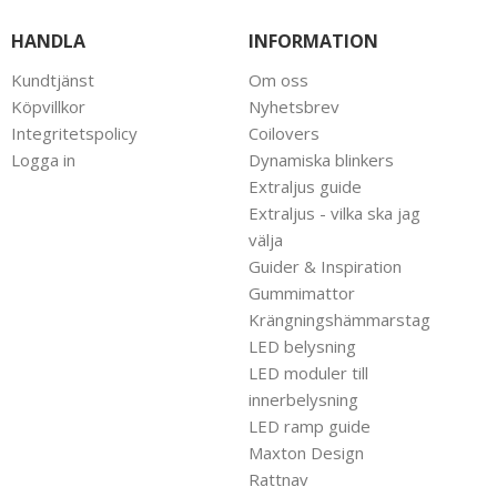
HANDLA
INFORMATION
Kundtjänst
Om oss
Köpvillkor
Nyhetsbrev
Integritetspolicy
Coilovers
Logga in
Dynamiska blinkers
Extraljus guide
Extraljus - vilka ska jag
välja
Guider & Inspiration
Gummimattor
Krängningshämmarstag
LED belysning
LED moduler till
innerbelysning
LED ramp guide
Maxton Design
Rattnav