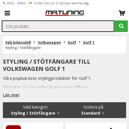
0413 - 32002
Order före kl 12 skickas samma dag
Välj bilmodell
Volkswagen
Golf
Golf 1
Styling / Stötfångare
STYLING / STÖTFÅNGARE TILL
VOLKSWAGEN GOLF 1
Våra popluäraste stylingprodukter för Golf 1.
Bilstyling så som grillar frontspoiler diffuser.
Läs mer
Du har alltid 14 dagars returrätt och om du har några frågor
får du gärna kontakta oss då vi själva har ett brinnande
Vald kategori:
Sortera på
:
intresse för bilstyling & biltuning och svarar gladeligen på era
Styling / Stötfångare
Standard
funderingar. På vardagar mellan 09 - 16 kan ni nå oss via
telefon: 0413-32002. Ni når oss även via
mail: info@mrtuning.se