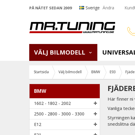
Sverige
Ändra
Kundt
PÅ NÄTET SEDAN 2009
VÄLJ BILMODELL
UNIVERSA
Startsida
Välj bilmodell
BMW
E93
Fjäde
FJÄDER
BMW
Här finner ni
1602 - 1802 - 2002
Vanliga tecke
2500 - 2800 - 3000 - 3300
Styrningen ka
snedslitna dä
E12
E21