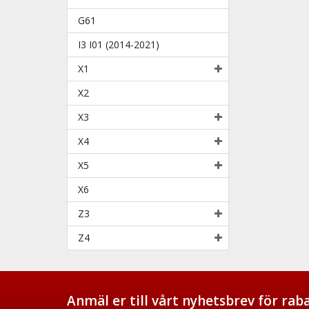
G61
I3 I01 (2014-2021)
X1
X2
X3
X4
X5
X6
Z3
Z4
Anmäl er till vårt nyhetsbrev för ra