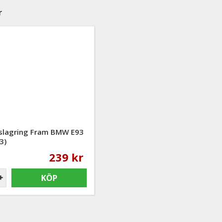
r
slagring Fram BMW E93
3)
239 kr
KÖP