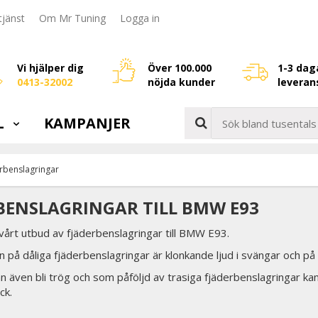
jänst
Om Mr Tuning
Logga in
Vi hjälper dig
Över 100.000
1-3 dag
0413-32002
nöjda kunder
leveran
L
KAMPANJER
rbenslagringar
BENSLAGRINGAR TILL BMW E93
 vårt utbud av fjäderbenslagringar till BMW E93.
n på dåliga fjäderbenslagringar är klonkande ljud i svängar och p
n även bli trög och som påföljd av trasiga fjäderbenslagringar kan 
ck.