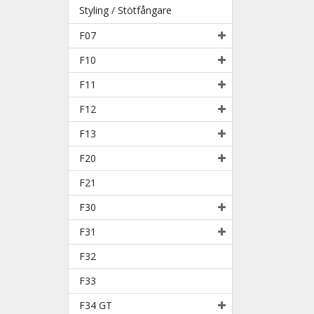
Styling / Stötfångare
F07
F10
F11
F12
F13
F20
F21
F30
F31
F32
F33
F34 GT