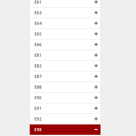
E61
E63
E64
E65
E66
E81
E82
E87
E88
E90
E91
E92
E93