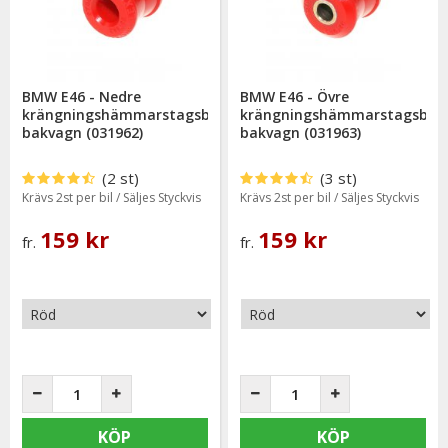
Gul polyuretanbussning = Lämpar sig väl till trimmade -samt
tävlingsbilar (90 ShA).
Enda skillnaden mellan färgerna är hårdheten.
BMW E46 - Nedre
BMW E46 - Övre
krängningshämmarstagsbussning
krängningshämmarstagsbus
bakvagn (031962)
bakvagn (031963)
(2 st)
(3 st)
Krävs 2st per bil / Säljes Styckvis
Krävs 2st per bil / Säljes Styckvis
159 kr
159 kr
fr.
fr.
KÖP
KÖP