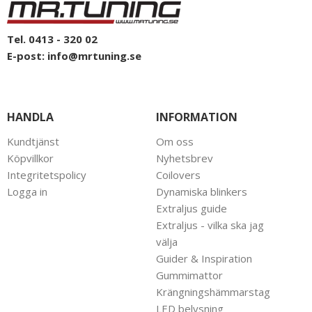
Tel. 0413 - 320 02
E-post:
info@mrtuning.se
HANDLA
INFORMATION
Kundtjänst
Om oss
Köpvillkor
Nyhetsbrev
Integritetspolicy
Coilovers
Logga in
Dynamiska blinkers
Extraljus guide
Extraljus - vilka ska jag
välja
Guider & Inspiration
Gummimattor
Krängningshämmarstag
LED belysning