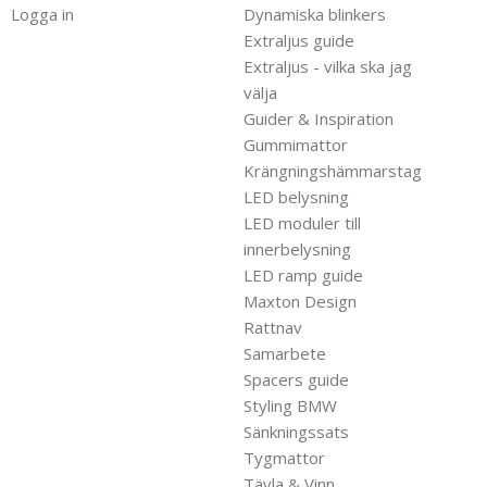
Logga in
Dynamiska blinkers
Extraljus guide
Extraljus - vilka ska jag
välja
Guider & Inspiration
Gummimattor
Krängningshämmarstag
LED belysning
LED moduler till
innerbelysning
LED ramp guide
Maxton Design
Rattnav
Samarbete
Spacers guide
Styling BMW
Sänkningssats
Tygmattor
Tävla & Vinn