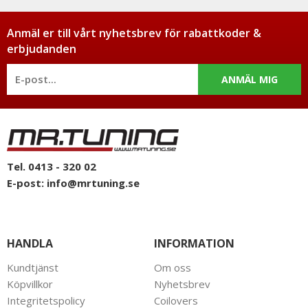
Anmäl er till vårt nyhetsbrev för rabattkoder &
erbjudanden
ANMÄL MIG
Tel. 0413 - 320 02
E-post:
info@mrtuning.se
HANDLA
INFORMATION
Kundtjänst
Om oss
Köpvillkor
Nyhetsbrev
Integritetspolicy
Coilovers