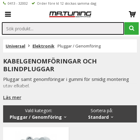
0413 - 32002
Order före kl 12 skickas samma dag
Universal
Elektronik
Pluggar / Genomföring
KABELGENOMFÖRINGAR OCH
BLINDPLUGGAR
Pluggar samt genomföringar i gummi för smidig montering
utav elkabel.
Dom trattliknande kapar man enkelt till rätt längd till passande
Läs mer
dimension för kabeln.
Vald kategori:
Sortera på
:
Pluggar / Genomföring
Standard