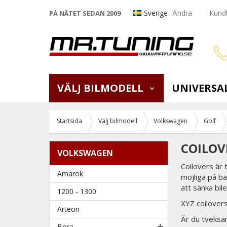
Sverige
Ändra
Kundt
PÅ NÄTET SEDAN 2009
VÄLJ BILMODELL
UNIVERSA
Startsida
Välj bilmodell
Volkswagen
Golf
COILOV
VOLKSWAGEN
Coilovers är 
Amarok
möjliga på ba
att sänka bile
1200 - 1300
XYZ coilovers
Arteon
Är du tveksam
Bora