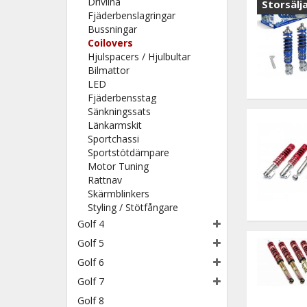
Drivlina
Storsälj
Fjäderbenslagringar
Bussningar
Coilovers
Hjulspacers / Hjulbultar
Bilmattor
LED
Fjäderbensstag
Sänkningssats
Länkarmskit
Sportchassi
Sportstötdämpare
Motor Tuning
Rattnav
Skärmblinkers
Styling / Stötfångare
Golf 4
Golf 5
Golf 6
Golf 7
Golf 8