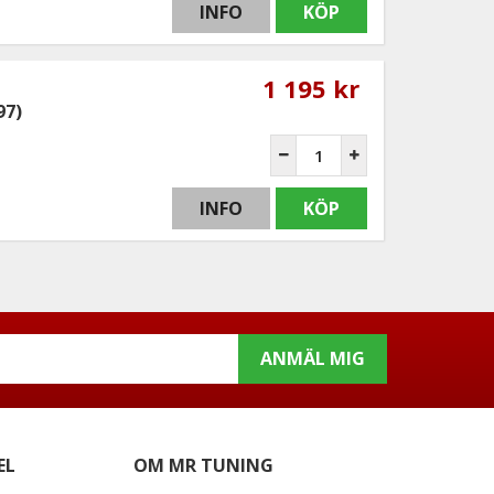
INFO
KÖP
1 195 kr
97)
INFO
KÖP
ANMÄL MIG
EL
OM MR TUNING