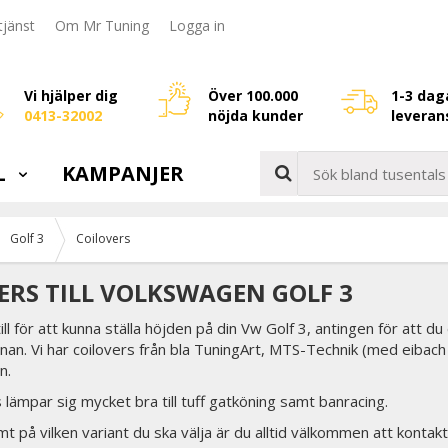
jänst
Om Mr Tuning
Logga in
Vi hjälper dig
Över 100.000
1-3 dag
0413-32002
nöjda kunder
leveran
L
KAMPANJER
Golf 3
Coilovers
ERS TILL VOLKSWAGEN GOLF 3
till för att kunna ställa höjden på din Vw Golf 3, antingen för att d
nan. Vi har coilovers från bla TuningArt, MTS-Technik (med eibac
n.
 lämpar sig mycket bra till tuff gatköning samt banracing.
t på vilken variant du ska välja är du alltid välkommen att kontakt