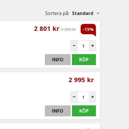
Sortera på
:
Standard
2 801 kr
-15%
3 295 kr
INFO
KÖP
2 995 kr
INFO
KÖP