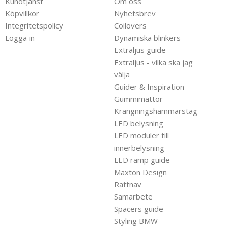
Kundtjänst
Om oss
Köpvillkor
Nyhetsbrev
Integritetspolicy
Coilovers
Logga in
Dynamiska blinkers
Extraljus guide
Extraljus - vilka ska jag
välja
Guider & Inspiration
Gummimattor
Krängningshämmarstag
LED belysning
LED moduler till
innerbelysning
LED ramp guide
Maxton Design
Rattnav
Samarbete
Spacers guide
Styling BMW