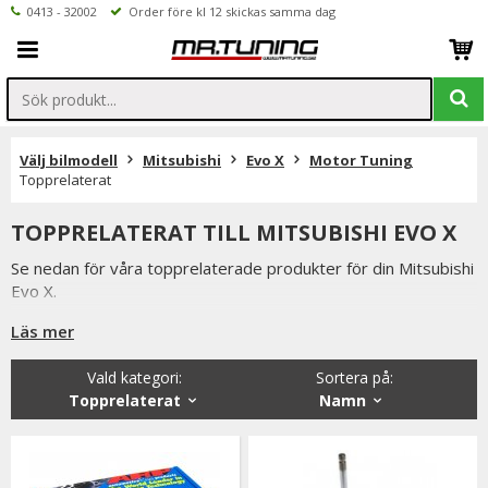
0413 - 32002
Order före kl 12 skickas samma dag
Välj bilmodell
Mitsubishi
Evo X
Motor Tuning
Topprelaterat
TOPPRELATERAT TILL MITSUBISHI EVO X
Se nedan för våra topprelaterade produkter för din Mitsubishi
Evo X.
Produkter som toppbultar, ventiler, lyftare ARP toppbultar
Läs mer
hittar ni i kategorin
Vald kategori:
Sortera på
:
Är du tveksamt på vilken variant du ska välja är du alltid
Topprelaterat
Namn
välkommen att kontakta oss för rådgivning.