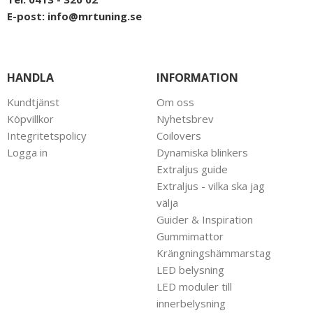
E-post:
info@mrtuning.se
HANDLA
INFORMATION
Kundtjänst
Om oss
Köpvillkor
Nyhetsbrev
Integritetspolicy
Coilovers
Logga in
Dynamiska blinkers
Extraljus guide
Extraljus - vilka ska jag
välja
Guider & Inspiration
Gummimattor
Krängningshämmarstag
LED belysning
LED moduler till
innerbelysning