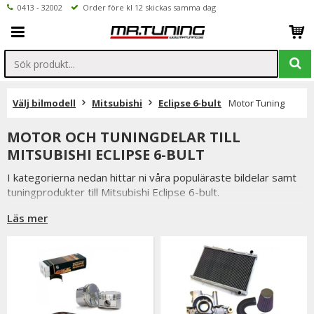
0413 - 32002
Order före kl 12 skickas samma dag
Välj bilmodell
Mitsubishi
Eclipse 6-bult
Motor Tuning
MOTOR OCH TUNINGDELAR TILL
MITSUBISHI ECLIPSE 6-BULT
I kategorierna nedan hittar ni våra populäraste bildelar samt
tuningprodukter till Mitsubishi Eclipse 6-bult.
Är det ni undrar över eller saknar i vårt sortiment är ni
Läs mer
välkomna att kontakta oss.
Inne på valfri produktsidan hittar ni ett formulär för att enkelt
ställa en fråga.