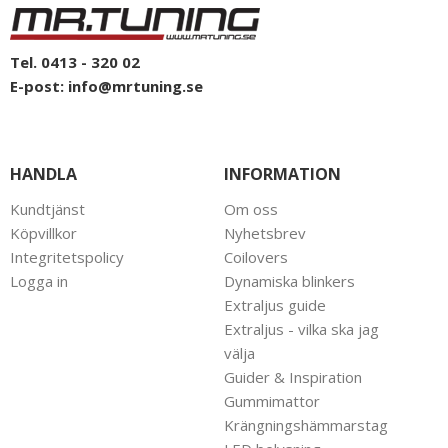
Tel. 0413 - 320 02
E-post:
info@mrtuning.se
HANDLA
INFORMATION
Kundtjänst
Om oss
Köpvillkor
Nyhetsbrev
Integritetspolicy
Coilovers
Logga in
Dynamiska blinkers
Extraljus guide
Extraljus - vilka ska jag
välja
Guider & Inspiration
Gummimattor
Krängningshämmarstag