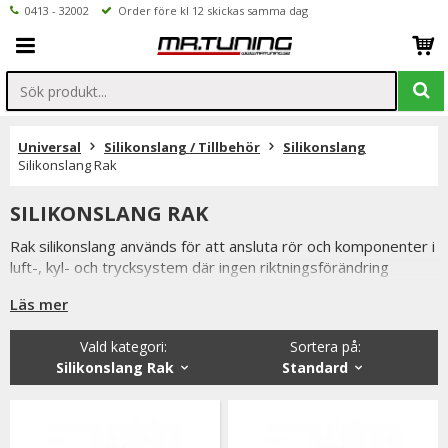
0413 - 32002
Order före kl 12 skickas samma dag
Universal
Silikonslang / Tillbehör
Silikonslang
Silikonslang Rak
SILIKONSLANG RAK
Rak silikonslang används för att ansluta rör och komponenter i
luft-, kyl- och trycksystem där ingen riktningsförändring
behövs. Den är en av de mest använda slangtyperna vid
Läs mer
byggnation och uppgradering av turbo-, intercooler- och
kylsystem tack vare sin höga hållfasthet och flexibilitet.
Vald kategori:
Sortera på
:
Rak silikonslang är tillverkad av flerskiktsförstärkt silikon som
Silikonslang Rak
Standard
klarar höga temperaturer, höga laddtryck och långvarig
belastning. Den absorberar vibrationer och motorrörelser
samtidigt som den ger en tät och säker anslutning mellan rör
och komponenter. Det gör den till ett populärt val för både