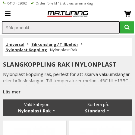
0413 - 32002
Order före kl 12 skickas samma dag
Universal
Silikonslang / Tillbehör
Nylonplast Koppling
Nylonplast Rak
SLANGKOPPLING RAK I NYLONPLAST
Nylonplast koppling rak, perfekt för att skarva vakuumslangar
eller bränsleslangar. Tål temperaturer mellan -45C till +135C.
Godkända för diesel/bensin, oljor och glykol. Finns i flera olika
Läs mer
storlekar t.ex. 3mm / 4mm / 8mm.
Vald kategori:
Sortera på
:
Nylonplast Rak
Standard