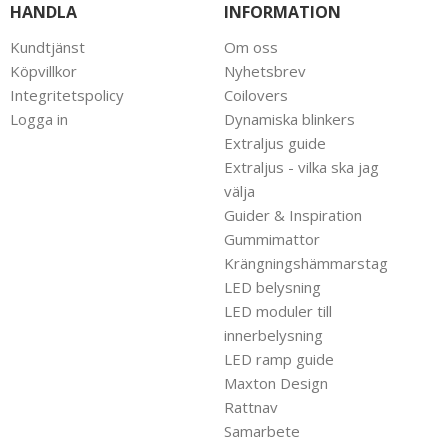
HANDLA
INFORMATION
Kundtjänst
Om oss
Köpvillkor
Nyhetsbrev
Integritetspolicy
Coilovers
Logga in
Dynamiska blinkers
Extraljus guide
Extraljus - vilka ska jag
välja
Guider & Inspiration
Gummimattor
Krängningshämmarstag
LED belysning
LED moduler till
innerbelysning
LED ramp guide
Maxton Design
Rattnav
Samarbete