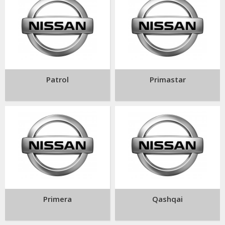
Patrol
Primastar
Primera
Qashqai