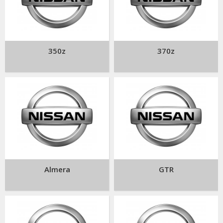
350z
370z
Almera
GTR