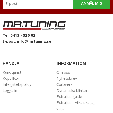
ANMÄL MIG
Tel. 0413 - 320 02
E-post:
info@mrtuning.se
HANDLA
INFORMATION
Kundtjänst
Om oss
Köpvillkor
Nyhetsbrev
Integritetspolicy
Coilovers
Logga in
Dynamiska blinkers
Extraljus guide
Extraljus - vilka ska jag
välja