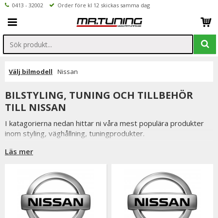
0413 - 32002
Order före kl 12 skickas samma dag
Välj bilmodell
Nissan
BILSTYLING, TUNING OCH TILLBEHÖR
TILL NISSAN
I katagorierna nedan hittar ni våra mest populära produkter
inom styling, väghållning, tuningprodukter.
Är det något som du funderar över eller inte hittar i vårt
Läs mer
sortiment är du alltid välkommen att kontakta oss.
Till Nissan.