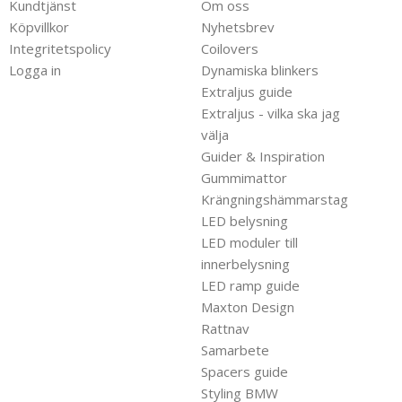
Kundtjänst
Om oss
Köpvillkor
Nyhetsbrev
Integritetspolicy
Coilovers
Logga in
Dynamiska blinkers
Extraljus guide
Extraljus - vilka ska jag
välja
Guider & Inspiration
Gummimattor
Krängningshämmarstag
LED belysning
LED moduler till
innerbelysning
LED ramp guide
Maxton Design
Rattnav
Samarbete
Spacers guide
Styling BMW