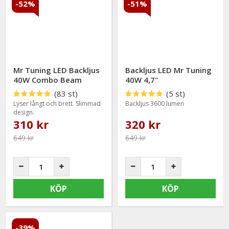
-52%
-51%
kvalitet och enkel installation.
HOS OSS FÅR DU
Backljus med stark och tydlig ljusbild
LED-backljus för modernare utseende och bättre sikt
Mr Tuning LED Backljus
Backljus LED Mr Tuning
Alternativ för många bilmärken och modeller
40W Combo Beam
40W 4,7"
Produkter med fokus på kvalitet och enkel montering
(83 st)
(5 st)
Lyser långt och brett. Slimmad
Backljus 3600 lumen
design.
310 kr
320 kr
649 kr
649 kr
KÖP
KÖP
-39%