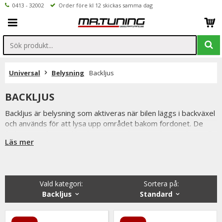
0413 - 32002
Order före kl 12 skickas samma dag
Universal
Belysning
Backljus
BACKLJUS
Backljus är belysning som aktiveras när bilen läggs i backväxel
och används för att lysa upp området bakom fordonet. De
förbättrar sikten vid backning samtidigt som de signalerar till
Läs mer
andra trafikanter att bilen rör sig bakåt.
Genom att uppgradera till modernare backljus, exempelvis
LED-backljus, får du starkare och tydligare ljus jämfört med
traditionella halogenlampor. Det ger bättre synlighet i mörker
Vald kategori:
Sortera på
:
och ett modernare utseende på bilen.
Backljus
Standard
I vårt sortiment hittar du backljus och relaterad belysning för
många bilmärken och modeller, med fokus på bra ljusbild, hög