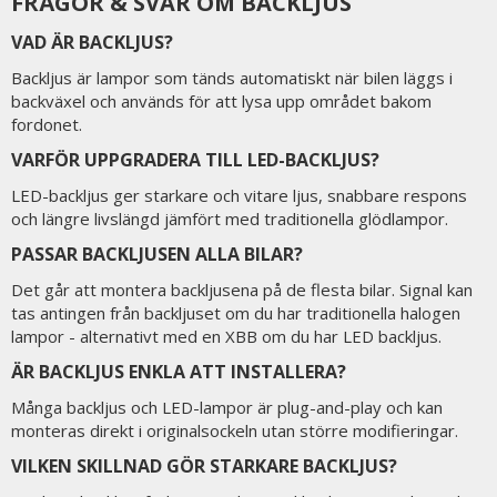
FRÅGOR & SVAR OM BACKLJUS
VAD ÄR BACKLJUS?
Backljus är lampor som tänds automatiskt när bilen läggs i
backväxel och används för att lysa upp området bakom
fordonet.
VARFÖR UPPGRADERA TILL LED-BACKLJUS?
LED-backljus ger starkare och vitare ljus, snabbare respons
och längre livslängd jämfört med traditionella glödlampor.
PASSAR BACKLJUSEN ALLA BILAR?
Det går att montera backljusena på de flesta bilar. Signal kan
tas antingen från backljuset om du har traditionella halogen
lampor - alternativt med en XBB om du har LED backljus.
ÄR BACKLJUS ENKLA ATT INSTALLERA?
Många backljus och LED-lampor är plug-and-play och kan
monteras direkt i originalsockeln utan större modifieringar.
VILKEN SKILLNAD GÖR STARKARE BACKLJUS?