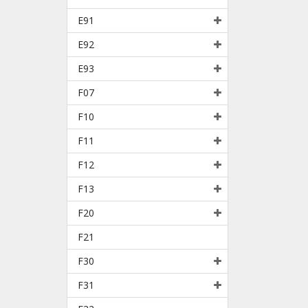
E91
E92
E93
F07
F10
F11
F12
F13
F20
F21
F30
F31