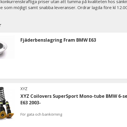
tid konkurrenskraftiga priser utan att tumma på kvaliteten hos sänkn
ce som möjligt samt snabba leveranser. Ordrar lagda före kl 12.
r
Fjäderbenslagring Fram BMW E63
XYZ
XYZ Coilovers SuperSport Mono-tube BMW 6-se
E63 2003-
För gata och bankörning