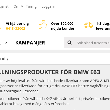
jänst
Om Mr Tuning
Logga in
Vi hjälper dig
Över 100.000
1-3 dag
0413-32002
nöjda kunder
leveran
L
KAMPANJER
llning
LNINGSPRODUKTER FÖR BMW E63
er av hög kvalitet från världsledande tillverkare som APEX & MTS
ssatser är tillverkade för att ge din BMW E63 bättre väghållning
 & sportigare utseende.
ven coilovers från välkända XYZ vilket är oerhört prisvärda coilo
tablerat bolag med många års erfarenhet.