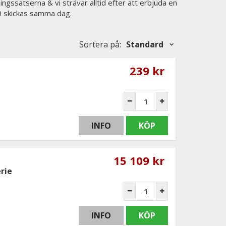
ingssatserna & vi strävar alltid efter att erbjuda en
00 skickas samma dag.
Sortera på
:
Standard
239 kr
INFO
KÖP
15 109 kr
rie
INFO
KÖP