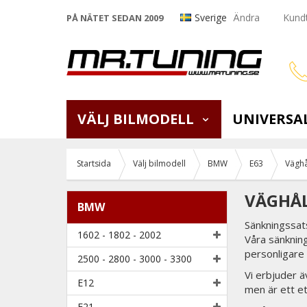
Sverige
Ändra
Kundt
PÅ NÄTET SEDAN 2009
VÄLJ BILMODELL
UNIVERSA
Startsida
Välj bilmodell
BMW
E63
Väghå
VÄGHÅL
BMW
Sänkningssats
1602 - 1802 - 2002
Våra sänkning
personligare
2500 - 2800 - 3000 - 3300
Vi erbjuder ä
E12
men är ett e
E21