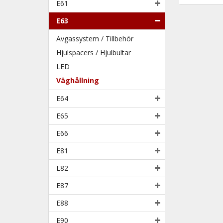
E61
E63
Avgassystem / Tillbehör
Hjulspacers / Hjulbultar
LED
Väghållning
E64
E65
E66
E81
E82
E87
E88
E90