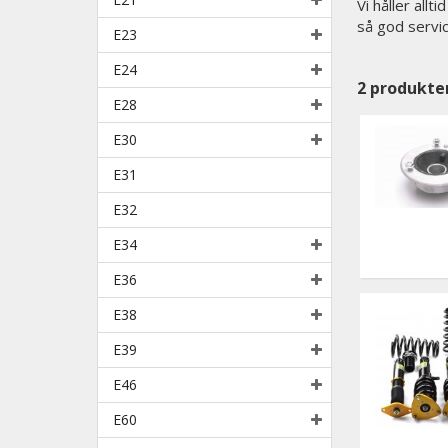
Vi håller all
så god servi
E23
E24
2
produkte
E28
E30
E31
E32
E34
E36
E38
E39
E46
E60