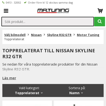
0413 - 32002
Order före kl 12 skickas samma dag
Välj bilmodell
Nissan
Skyline R32 GTR
Motor Tuning
Topprelaterat
TOPPRELATERAT TILL NISSAN SKYLINE
R32 GTR
Se nedan för våra topprelaterade produkter för din Nissan
Skyline R32 GTR.
Produkter som toppbultar, ventiler, lyftare ARP toppbultar
Läs mer
hittar ni i kategorin
Vald kategori:
Sortera på
:
Är du tveksamt på vilken variant du ska välja är du alltid
Topprelaterat
Namn
välkommen att kontakta oss för rådgivning.