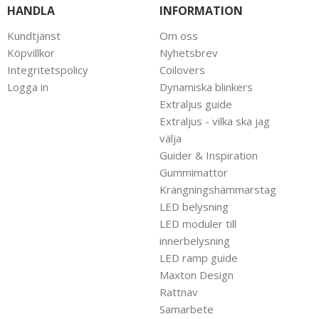
HANDLA
INFORMATION
Kundtjänst
Om oss
Köpvillkor
Nyhetsbrev
Integritetspolicy
Coilovers
Logga in
Dynamiska blinkers
Extraljus guide
Extraljus - vilka ska jag
välja
Guider & Inspiration
Gummimattor
Krängningshämmarstag
LED belysning
LED moduler till
innerbelysning
LED ramp guide
Maxton Design
Rattnav
Samarbete