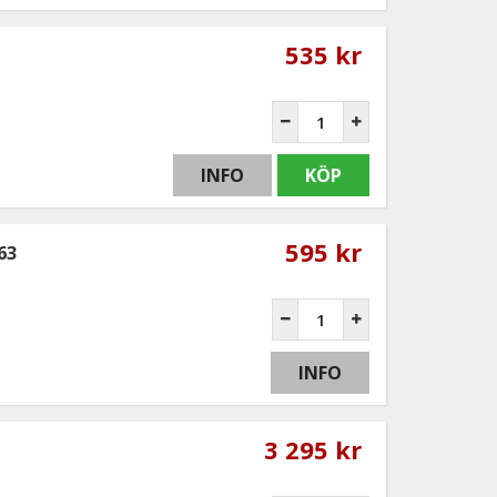
535 kr
INFO
KÖP
595 kr
63
INFO
3 295 kr