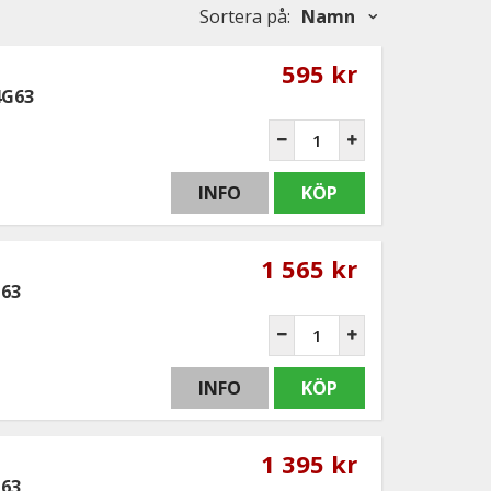
Sortera på
:
Namn
595 kr
4G63
INFO
KÖP
1 565 kr
G63
INFO
KÖP
1 395 kr
G63