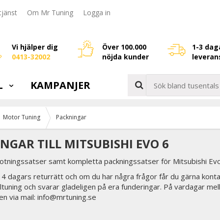
jänst
Om Mr Tuning
Logga in
Vi hjälper dig
Över 100.000
1-3 dag
0413-32002
nöjda kunder
leveran
L
KAMPANJER
Motor Tuning
Packningar
NGAR TILL MITSUBISHI EVO 6
sotningssatser samt kompletta packningssatser för Mitsubishi Evo
 14 dagars returrätt och om du har några frågor får du gärna konta
biltuning och svarar gladeligen på era funderingar. På vardagar mel
en via mail: info@mrtuning.se