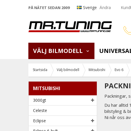
Sverige
Ändra
Kundt
PÅ NÄTET SEDAN 2009
VÄLJ BILMODELL
UNIVERSA
Startsida
Välj bilmodell
Mitsubishi
Evo 6
PACKNI
MITSUBISHI
Packningar, 
3000gt
Du har alltid
Celeste
bilstyling & 
Ni når oss äv
Eclipse
Eclipse 6-bult