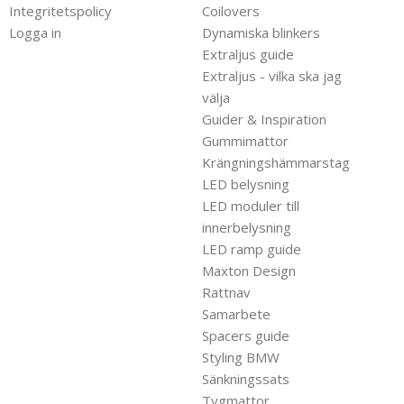
Integritetspolicy
Coilovers
Logga in
Dynamiska blinkers
Extraljus guide
Extraljus - vilka ska jag
välja
Guider & Inspiration
Gummimattor
Krängningshämmarstag
LED belysning
LED moduler till
innerbelysning
LED ramp guide
Maxton Design
Rattnav
Samarbete
Spacers guide
Styling BMW
Sänkningssats
Tygmattor