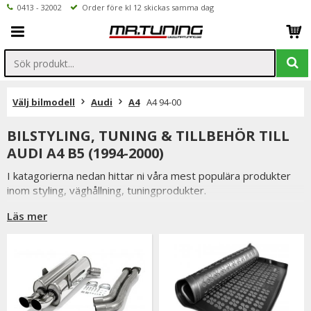
0413 - 32002
Order före kl 12 skickas samma dag
Välj bilmodell
Audi
A4
A4 94-00
BILSTYLING, TUNING & TILLBEHÖR TILL
AUDI A4 B5 (1994-2000)
I katagorierna nedan hittar ni våra mest populära produkter
inom styling, väghållning, tuningprodukter.
Är det något som du funderar över eller inte hittar i vårt
Läs mer
sortiment är du alltid välkommen att kontakta oss.
Till Audi A4 94-00.