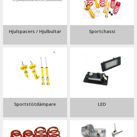
Hjulspacers / Hjulbultar
Sportchassi
Sportstötdämpare
LED