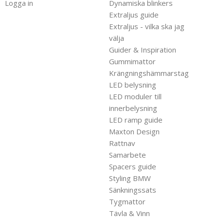
Logga in
Dynamiska blinkers
Extraljus guide
Extraljus - vilka ska jag
välja
Guider & Inspiration
Gummimattor
Krängningshämmarstag
LED belysning
LED moduler till
innerbelysning
LED ramp guide
Maxton Design
Rattnav
Samarbete
Spacers guide
Styling BMW
Sänkningssats
Tygmattor
Tävla & Vinn