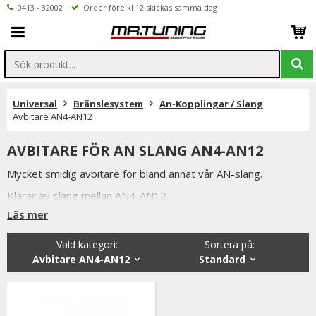
0413 - 32002
Order före kl 12 skickas samma dag
Universal
Bränslesystem
An-Kopplingar / Slang
Avbitare AN4-AN12
AVBITARE FÖR AN SLANG AN4-AN12
Mycket smidig avbitare för bland annat vår AN-slang.
Klarar av slang mellan AN4-AN12.
Läs mer
Är det något ni undrar över är ni alltid välkomna att kontakta
oss per mail eller telefon.
Vald kategori:
Sortera på
:
Avbitare AN4-AN12
Standard