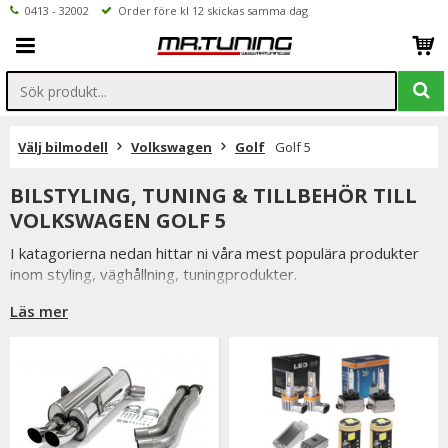
0413 - 32002
Order före kl 12 skickas samma dag
Välj bilmodell
Volkswagen
Golf
Golf 5
BILSTYLING, TUNING & TILLBEHÖR TILL
VOLKSWAGEN GOLF 5
I katagorierna nedan hittar ni våra mest populära produkter
inom styling, väghållning, tuningprodukter.
Är det något som du funderar över eller inte hittar i vårt
Läs mer
sortiment är du alltid välkommen att kontakta oss.
Till Volkswagen Golf 5.