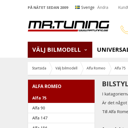
Sverige
Ändra
Kundt
PÅ NÄTET SEDAN 2009
VÄLJ BILMODELL
UNIVERSA
Startsida
Välj bilmodell
Alfa Romeo
Alfa 75
BILSTY
ALFA ROMEO
I katagoriern
Alfa 75
Är det något 
Alfa 90
Till Alfa Rome
Alfa 147
Alfa 156