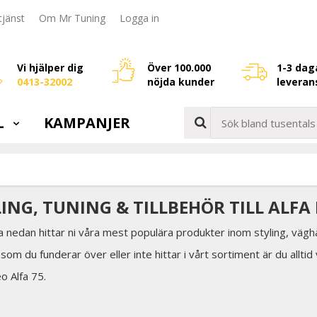
jänst
Om Mr Tuning
Logga in
Vi hjälper dig
Över 100.000
1-3 dag
0413-32002
nöjda kunder
leveran
L
KAMPANJER
LING, TUNING & TILLBEHÖR TILL ALFA
a nedan hittar ni våra mest populära produkter inom styling, väghå
som du funderar över eller inte hittar i vårt sortiment är du allti
o Alfa 75.