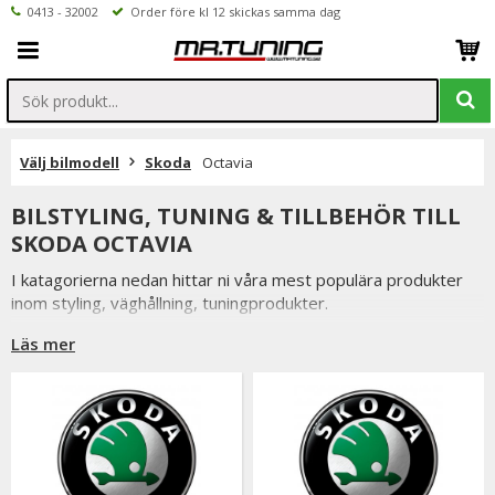
0413 - 32002
Order före kl 12 skickas samma dag
Välj bilmodell
Skoda
Octavia
BILSTYLING, TUNING & TILLBEHÖR TILL
SKODA OCTAVIA
I katagorierna nedan hittar ni våra mest populära produkter
inom styling, väghållning, tuningprodukter.
Är det något som du funderar över eller inte hittar i vårt
Läs mer
sortiment är du alltid välkommen att kontakta oss.
Till Skoda Octavia.