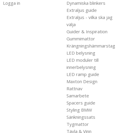
Logga in
Dynamiska blinkers
Extraljus guide
Extraljus - vilka ska jag
välja
Guider & Inspiration
Gummimattor
Krängningshämmarstag
LED belysning
LED moduler till
innerbelysning
LED ramp guide
Maxton Design
Rattnav
Samarbete
Spacers guide
Styling BMW
Sänkningssats
Tygmattor
Tävla & Vinn