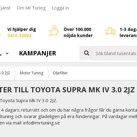
jänst
Om Mr Tuning
Logga in
Vi hjälper dig
Över 100.000
1-3 dag
0413-32002
nöjda kunder
leveran
L
KAMPANJER
.0 2JZ
Motor Tuning
Oljefilter
TER TILL TOYOTA SUPRA MK IV 3.0 2JZ
r Toyota Supra Mk IV 3.0 2JZ.
 14 dagars returrätt och om du har några frågor får du gärna konta
biltuning och svarar gladeligen på era funderingar. På vardagar mel
en via mail: info@mrtuning.se