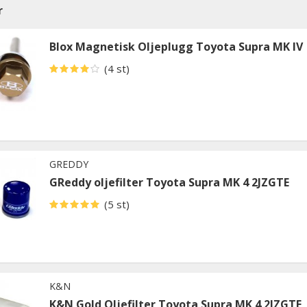
r
Blox Magnetisk Oljeplugg Toyota Supra MK IV
(4 st)
GREDDY
GReddy oljefilter Toyota Supra MK 4 2JZGTE
(5 st)
K&N
K&N Gold Oljefilter Toyota Supra MK 4 2JZGTE