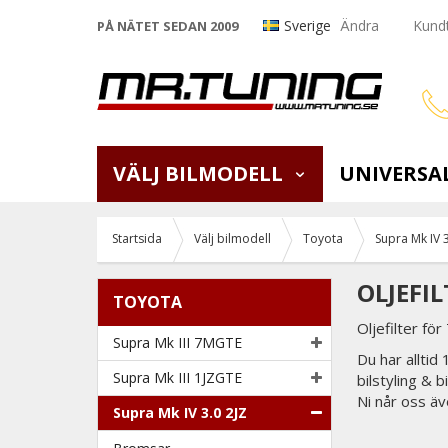
Sverige
Ändra
Kundt
PÅ NÄTET SEDAN 2009
VÄLJ BILMODELL
UNIVERSA
Startsida
Välj bilmodell
Toyota
Supra Mk IV 3
OLJEFIL
TOYOTA
Oljefilter fö
Supra Mk III 7MGTE
Du har alltid
Supra Mk III 1JZGTE
bilstyling & 
Ni når oss äv
Supra Mk IV 3.0 2JZ