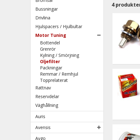
Bromsar
4
produkte
Bussningar
Drivlina
Hjulspacers / Hjulbultar
Motor Tuning
Bottendel
Grenrör
Kylning / Smörjning
Oljefilter
Packningar
Remmar / Remhjul
Topprelaterat
Rattnav
Reservdelar
Väghållning
Auris
Avensis
Aygo