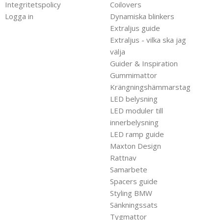
Integritetspolicy
Coilovers
Logga in
Dynamiska blinkers
Extraljus guide
Extraljus - vilka ska jag
välja
Guider & Inspiration
Gummimattor
Krängningshämmarstag
LED belysning
LED moduler till
innerbelysning
LED ramp guide
Maxton Design
Rattnav
Samarbete
Spacers guide
Styling BMW
Sänkningssats
Tygmattor