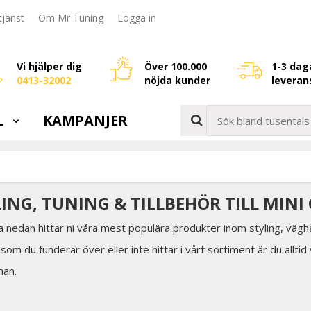
jänst
Om Mr Tuning
Logga in
Vi hjälper dig
Över 100.000
1-3 dag
0413-32002
nöjda kunder
leveran
L
KAMPANJER
LING, TUNING & TILLBEHÖR TILL MIN
a nedan hittar ni våra mest populära produkter inom styling, väghå
som du funderar över eller inte hittar i vårt sortiment är du allti
man.