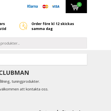
0
ars
Order före kl 12 skickas
stid
samma dag
I CLUBMAN
llning, tuningprodukter.
d välkommen att kontakta oss.