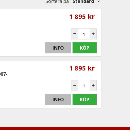
Sortera på
:
Standard
1 895 kr
INFO
KÖP
1 895 kr
007-
INFO
KÖP