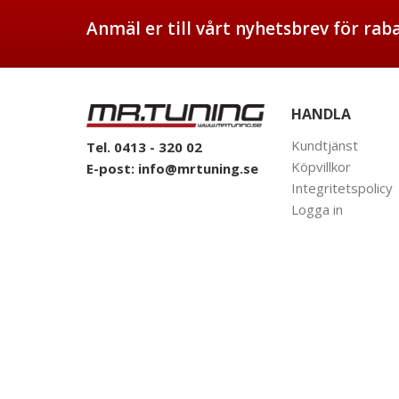
Anmäl er till vårt nyhetsbrev för ra
HANDLA
Kundtjänst
Tel. 0413 - 320 02
Köpvillkor
E-post:
info@mrtuning.se
Integritetspolicy
Logga in