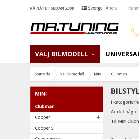
Sverige
Ändra
Kundt
PÅ NÄTET SEDAN 2009
VÄLJ BILMODELL
UNIVERSA
Startsida
Välj bilmodell
Mini
Clubman
BILSTY
MINI
I katagoriern
Clubman
Är det något 
Cooper
Till Mini Club
Cooper S
Countryman