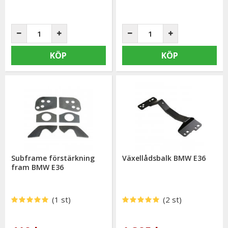
KÖP
KÖP
Subframe förstärkning
Växellådsbalk BMW E36
fram BMW E36
(1 st)
(2 st)