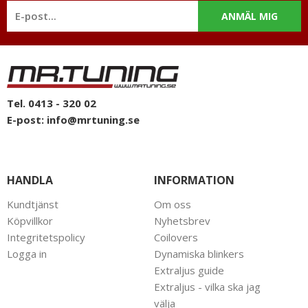
ANMÄL MIG
Tel. 0413 - 320 02
E-post:
info@mrtuning.se
HANDLA
INFORMATION
Kundtjänst
Om oss
Köpvillkor
Nyhetsbrev
Integritetspolicy
Coilovers
Logga in
Dynamiska blinkers
Extraljus guide
Extraljus - vilka ska jag
välja