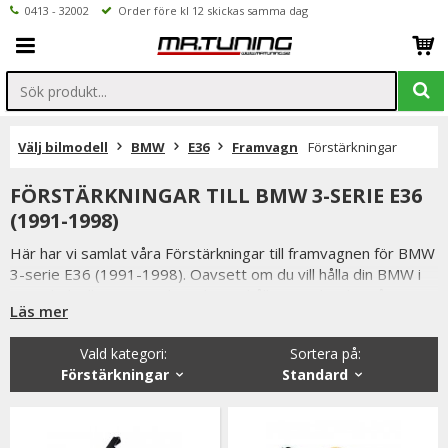
0413 - 32002
Order före kl 12 skickas samma dag
Välj bilmodell
BMW
E36
Framvagn
Förstärkningar
FÖRSTÄRKNINGAR TILL BMW 3-SERIE E36
(1991-1998)
Här har vi samlat våra Förstärkningar till framvagnen för BMW
3-serie E36 (1991-1998). Oavsett om du vill hålla din BMW i
toppskick eller uppgradera din väghållning, erbjuder vårt
Läs mer
sortiment ett stort urval av framvagnsprodukter.
Vald kategori:
Sortera på
:
Förstärkningar
Standard