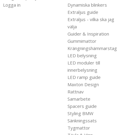
Logga in
Dynamiska blinkers
Extraljus guide
Extraljus - vilka ska jag
välja
Guider & Inspiration
Gummimattor
Krängningshämmarstag
LED belysning
LED moduler till
innerbelysning
LED ramp guide
Maxton Design
Rattnav
Samarbete
Spacers guide
Styling BMW
Sänkningssats
Tygmattor
Tävla & Vinn