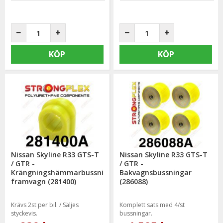
KÖP
KÖP
Nissan Skyline R33 GTS-T
Nissan Skyline R33 GTS-T
/ GTR -
/ GTR -
Krängningshämmarbussning
Bakvagnsbussningar
framvagn (281400)
(286088)
Krävs 2st per bil. / Säljes
Komplett sats med 4/st
styckevis.
bussningar.