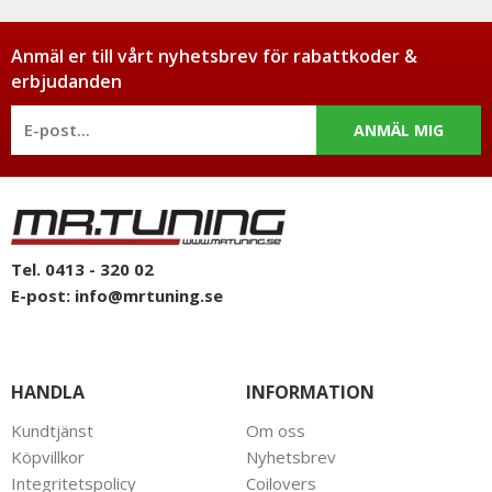
Anmäl er till vårt nyhetsbrev för rabattkoder &
erbjudanden
ANMÄL MIG
Tel. 0413 - 320 02
E-post:
info@mrtuning.se
HANDLA
INFORMATION
Kundtjänst
Om oss
Köpvillkor
Nyhetsbrev
Integritetspolicy
Coilovers