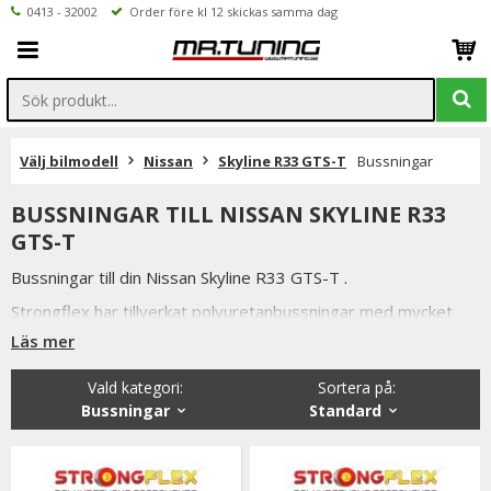
0413 - 32002
Order före kl 12 skickas samma dag
Välj bilmodell
Nissan
Skyline R33 GTS-T
Bussningar
BUSSNINGAR TILL NISSAN SKYLINE R33
GTS-T
Bussningar till din Nissan Skyline R33 GTS-T .
Strongflex har tillverkat polyuretanbussningar med mycket
hög kvalité i över tio år.
Läs mer
Röd polyuretanbussning = Motsvarar original hårdhet (80
Vald kategori:
Sortera på
:
ShA).
Bussningar
Standard
Lämpar sig som vill förbättra din bils väghållning utan att
förstöra komforten.
Samt att polyuretanbussningar har betydligt längre livslängd