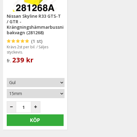
Nissan Skyline R33 GTS-T
/ GTR -
Krängningshämmarbussning
bakvagn (281268)
(1 st)
Krävs 2st per bil. / Säljes
styckevis.
239 kr
fr.
KÖP