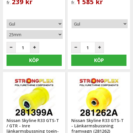
239 kr
1 585 kr
fr.
fr.
KÖP
KÖP
Nissan Skyline R33 GTS-T
Nissan Skyline R33 GTS-T
/ GTR - Inre
- Länkarmsbussning
länkarmsbussning toein-
framvagn (281262)