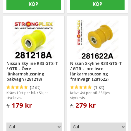
KÖP
KÖP
Nissan Skyline R33 GTS-T
Nissan Skyline R33 GTS-T
/ GTR - Övre
/ GTR - Inre övre
länkarmsbussning
länkarmsbussning
bakvagn (281218)
framvagn (281622)
(2 st)
(1 st)
Krävs 10st per bil. / Säljes
Krävs 4st per bil. / Säljes
styckevis.
styckevis.
179 kr
279 kr
fr.
fr.