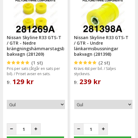
än original gummibussningar.
Gul polyuretanbussning = Lämpar sig väl till trimmade -samt
tävlingsbilar (90 ShA).
Enda skillnaden mellan färgerna är hårdheten.
Nissan Skyline R33 GTS-T
Nissan Skyline R33 GTS-T
/ GTR - Nedre
/ GTR - Undre
krängningshämmarstagsbussning
länkarmsbussningar
bakvagn (281269)
bakvagn (281398)
(1 st)
(2 st)
Pris per sats (åtgår en sats per
Krävs 4st per bil. / Säljes
bil). / Priset avser en sats.
styckevis.
129 kr
239 kr
fr.
fr.