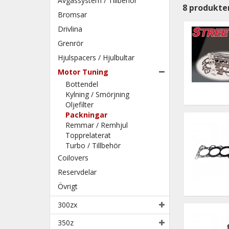
Avgassystem / Tillbehör
8
produkte
Bromsar
Drivlina
Grenrör
Hjulspacers / Hjulbultar
Motor Tuning
Bottendel
Kylning / Smörjning
Oljefilter
Packningar
Remmar / Remhjul
Topprelaterat
Turbo / Tillbehör
Coilovers
Reservdelar
Övrigt
300zx
350z