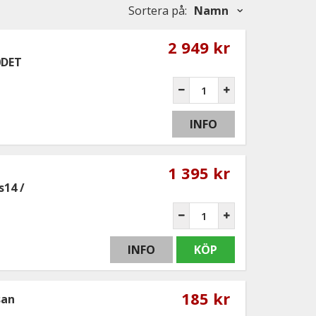
Sortera på
:
Namn
2 949 kr
0DET
INFO
1 395 kr
s14 /
INFO
KÖP
185 kr
san