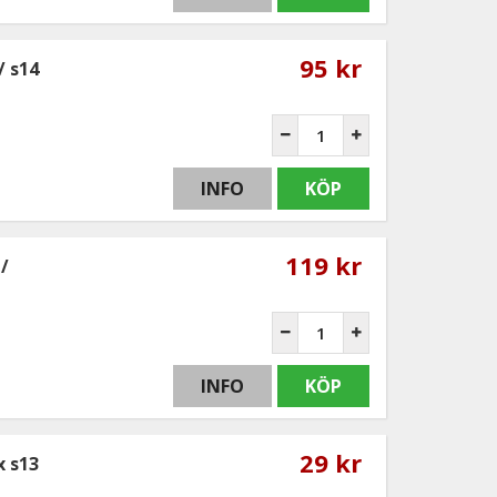
95 kr
/ s14
INFO
KÖP
119 kr
/
INFO
KÖP
29 kr
x s13