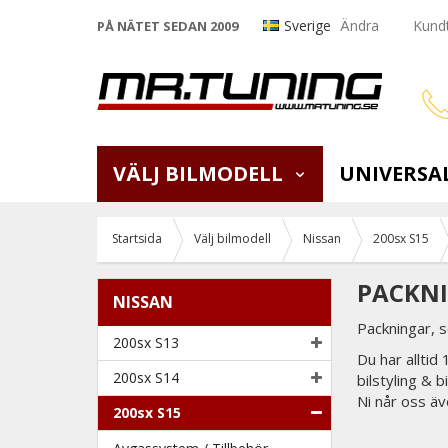
Sverige
Ändra
Kundt
PÅ NÄTET SEDAN 2009
VÄLJ BILMODELL
UNIVERSA
Startsida
Välj bilmodell
Nissan
200sx S15
PACKNI
NISSAN
Packningar, 
200sx S13
Du har alltid
200sx S14
bilstyling & 
Ni når oss äv
200sx S15