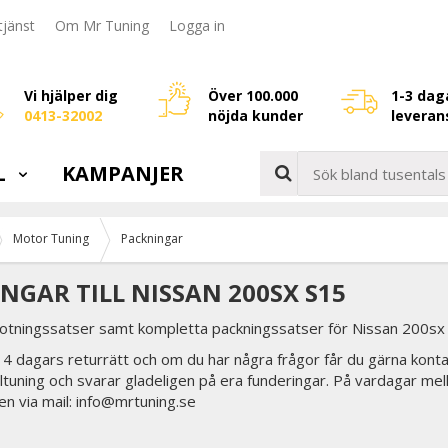
jänst
Om Mr Tuning
Logga in
Vi hjälper dig
Över 100.000
1-3 dag
0413-32002
nöjda kunder
leveran
L
KAMPANJER
Motor Tuning
Packningar
NGAR TILL NISSAN 200SX S15
sotningssatser samt kompletta packningssatser för Nissan 200sx
 14 dagars returrätt och om du har några frågor får du gärna konta
biltuning och svarar gladeligen på era funderingar. På vardagar mel
en via mail: info@mrtuning.se