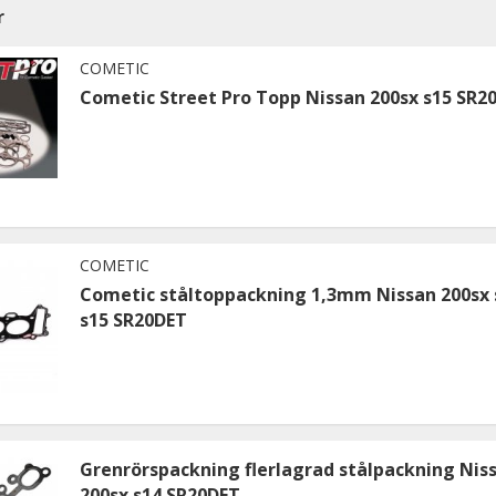
r
COMETIC
Cometic Street Pro Topp Nissan 200sx s15 SR2
COMETIC
Cometic ståltoppackning 1,3mm Nissan 200sx 
s15 SR20DET
Grenrörspackning flerlagrad stålpackning Nis
200sx s14 SR20DET