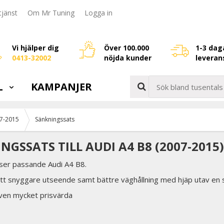
jänst
Om Mr Tuning
Logga in
Vi hjälper dig
Över 100.000
1-3 dag
0413-32002
nöjda kunder
leveran
L
KAMPANJER
7-2015
Sänkningssats
NGSSATS TILL AUDI A4 B8 (2007-2015)
ser passande Audi A4 B8.
 ett snyggare utseende samt bättre väghållning med hjäp utav en 
även mycket prisvärda