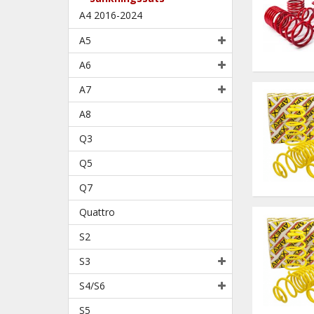
A4 2016-2024
A5
A6
A7
A8
Q3
Q5
Q7
Quattro
S2
S3
S4/S6
S5