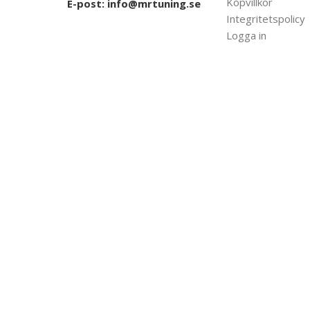
Köpvillkor
E-post:
info@mrtuning.se
Integritetspolicy
Logga in