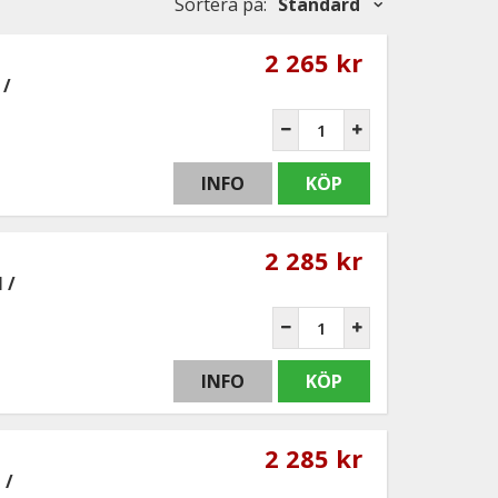
Sortera på
:
Standard
2 265 kr
 /
INFO
KÖP
2 285 kr
 /
INFO
KÖP
2 285 kr
 /