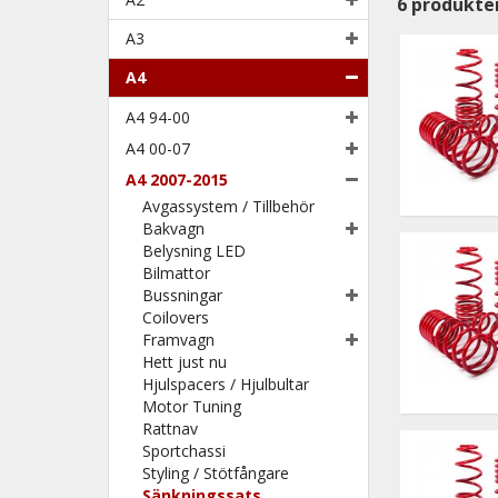
6
produkte
A3
A4
A4 94-00
A4 00-07
A4 2007-2015
Avgassystem / Tillbehör
Bakvagn
Belysning LED
Bilmattor
Bussningar
Coilovers
Framvagn
Hett just nu
Hjulspacers / Hjulbultar
Motor Tuning
Rattnav
Sportchassi
Styling / Stötfångare
Sänkningssats