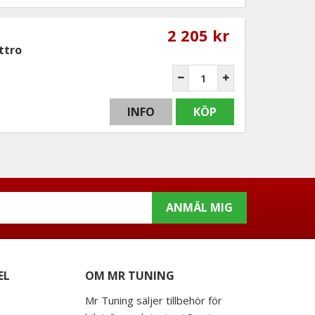
2 205 kr
ttro
INFO
KÖP
ANMÄL MIG
EL
OM MR TUNING
Mr Tuning säljer tillbehör för