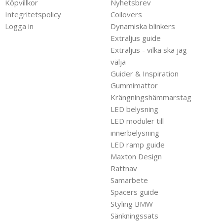
Köpvillkor
Nyhetsbrev
Integritetspolicy
Coilovers
Logga in
Dynamiska blinkers
Extraljus guide
Extraljus - vilka ska jag
välja
Guider & Inspiration
Gummimattor
Krängningshämmarstag
LED belysning
LED moduler till
innerbelysning
LED ramp guide
Maxton Design
Rattnav
Samarbete
Spacers guide
Styling BMW
Sänkningssats