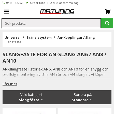
0413 - 32002
Order före kl 12 skickas samma dag
Universal
Bränslesystem
An-Kopplingar / Slang
Slangfäste
SLANGFÄSTE FÖR AN-SLANG AN6 / AN8 /
AN10
AN-slangfäste i storlek AN6, AN8 och AN10 för en snygg och
proffsig montering av dina AN-rör och AN-slangar. Vi köper
våra an-produkter direkt från tillverkare vilket ger dig som
Läs mer
kund ett förmånligt pris samt en produkt utav absolut högsta
kvalitet
Vald kategori:
Sortera på
:
Slangfäste
Standard