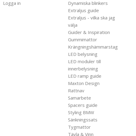
Logga in
Dynamiska blinkers
Extraljus guide
Extraljus - vilka ska jag
välja
Guider & Inspiration
Gummimattor
Krängningshämmarstag
LED belysning
LED moduler till
innerbelysning
LED ramp guide
Maxton Design
Rattnav
Samarbete
Spacers guide
Styling BMW
Sänkningssats
Tygmattor
Tävla & Vinn