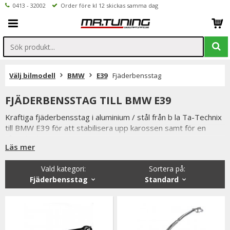
0413 - 32002
Order före kl 12 skickas samma dag
Välj bilmodell
BMW
E39
Fjäderbensstag
FJÄDERBENSSTAG TILL BMW E39
Kraftiga fjäderbensstag i aluminium / stål från b la Ta-Technix
till BMW E39 för att stabilisera upp karossen samt för en
råare look.
Läs mer
Fjäderbensstag är ett mycket prisvärt och effektivt sätt att
styva upp karrosen med.
Vald kategori:
Sortera på
:
Fjäderbensstag
Standard
Nedan listar vi våra mest populära fjäderbensstag till BMW
E39
Ni når oss på 041332002 (vardagar 9-16) eller per
mail info@mrtuning.se