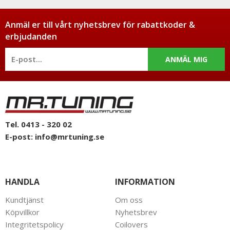
Anmäl er till vårt nyhetsbrev för rabattkoder &
erbjudanden
ANMÄL MIG
Tel. 0413 - 320 02
E-post:
info@mrtuning.se
HANDLA
INFORMATION
Kundtjänst
Om oss
Köpvillkor
Nyhetsbrev
Integritetspolicy
Coilovers