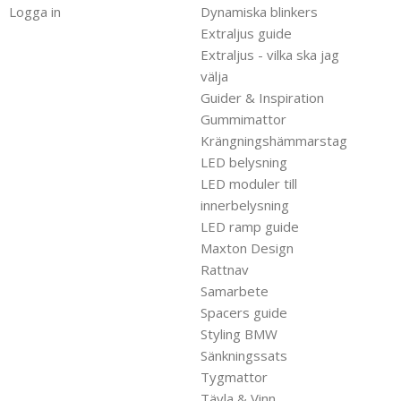
Logga in
Dynamiska blinkers
Extraljus guide
Extraljus - vilka ska jag
välja
Guider & Inspiration
Gummimattor
Krängningshämmarstag
LED belysning
LED moduler till
innerbelysning
LED ramp guide
Maxton Design
Rattnav
Samarbete
Spacers guide
Styling BMW
Sänkningssats
Tygmattor
Tävla & Vinn