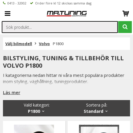
0413 - 32002
Order före kl 12 skickas samma dag
Välj bilmodell
Volvo
P1800
BILSTYLING, TUNING & TILLBEHÖR TILL
VOLVO P1800
I katagorierna nedan hittar ni våra mest populära produkter
inom styling, väghållning, tuningprodukter.
Är det något som du funderar över eller inte hittar i vårt
Läs mer
sortiment är du alltid välkommen att kontakta oss.
Vald kategori:
Sortera på
:
Till Volvo P1800.
P1800
Standard