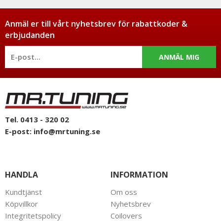
Anmäl er till vårt nyhetsbrev för rabattkoder &
erbjudanden
ANMÄL MIG
Tel. 0413 - 320 02
E-post:
info@mrtuning.se
HANDLA
INFORMATION
Kundtjänst
Om oss
Köpvillkor
Nyhetsbrev
Integritetspolicy
Coilovers