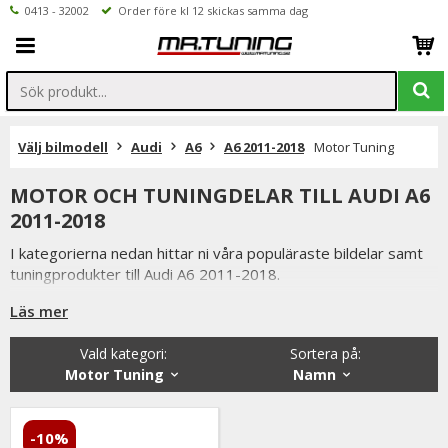
0413 - 32002
Order före kl 12 skickas samma dag
Välj bilmodell
Audi
A6
A6 2011-2018
Motor Tuning
MOTOR OCH TUNINGDELAR TILL AUDI A6
2011-2018
I kategorierna nedan hittar ni våra populäraste bildelar samt
tuningprodukter till Audi A6 2011-2018.
Är det ni undrar över eller saknar i vårt sortiment är ni
Läs mer
välkomna att kontakta oss.
Vald kategori:
Sortera på
:
Inne på valfri produktsidan hittar ni ett formulär för att enkelt
Motor Tuning
Namn
ställa en fråga.
-10%