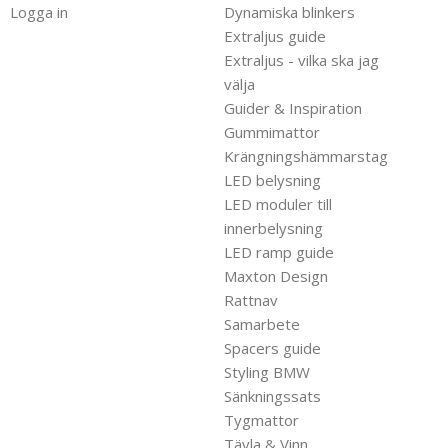
Logga in
Dynamiska blinkers
Extraljus guide
Extraljus - vilka ska jag
välja
Guider & Inspiration
Gummimattor
Krängningshämmarstag
LED belysning
LED moduler till
innerbelysning
LED ramp guide
Maxton Design
Rattnav
Samarbete
Spacers guide
Styling BMW
Sänkningssats
Tygmattor
Tävla & Vinn