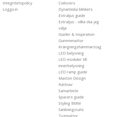
Integritetspolicy
Coilovers
Logga in
Dynamiska blinkers
Extraljus guide
Extraljus - vilka ska jag
välja
Guider & Inspiration
Gummimattor
Krängningshämmarstag
LED belysning
LED moduler till
innerbelysning
LED ramp guide
Maxton Design
Rattnav
Samarbete
Spacers guide
Styling BMW
Sänkningssats
Tygmattor