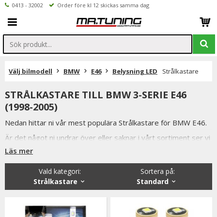
0413 - 32002
Order före kl 12 skickas samma dag
Välj bilmodell
BMW
E46
Belysning LED
Strålkastare
STRÅLKASTARE TILL BMW 3-SERIE E46
(1998-2005)
Nedan hittar ni vår mest populära Strålkastare för BMW E46.
Är det något ni undrar över eller saknar i vårt sortiment ser vi
fram emot att ni kontaktar oss.
Läs mer
Ni når oss på 041332002 (vardagar 9-16) eller per mail
Vald kategori:
Sortera på
:
info@mrtuning.se
Strålkastare
Standard