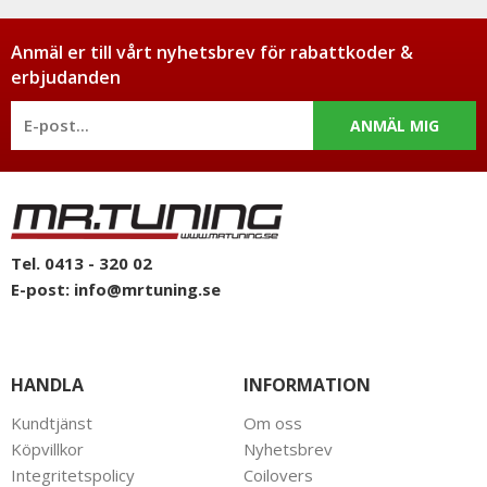
Anmäl er till vårt nyhetsbrev för rabattkoder &
erbjudanden
ANMÄL MIG
Tel. 0413 - 320 02
E-post:
info@mrtuning.se
HANDLA
INFORMATION
Kundtjänst
Om oss
Köpvillkor
Nyhetsbrev
Integritetspolicy
Coilovers