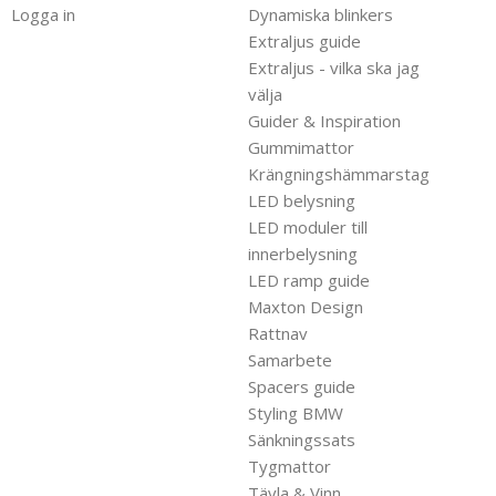
Logga in
Dynamiska blinkers
Extraljus guide
Extraljus - vilka ska jag
välja
Guider & Inspiration
Gummimattor
Krängningshämmarstag
LED belysning
LED moduler till
innerbelysning
LED ramp guide
Maxton Design
Rattnav
Samarbete
Spacers guide
Styling BMW
Sänkningssats
Tygmattor
Tävla & Vinn