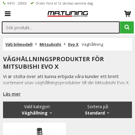
0413 - 32002
Order före kl 12 skickas samma dag
Välj bilmodell
Mitsubishi
Evo X
Väghållning
VÄGHÅLLNINGSPRODUKTER FÖR
MITSUBISHI EVO X
Vi är stolta över att kunna erbjuda våra kunder ett brett
sortiment utav väghållningsprodukter till din Mitsubishi Evo X.
Så som coilovers, sportchassi, sänkningssatser
Läs mer
fjäderbensstag, motorkuddar mm.
Vald kategori:
Sortera på
:
Från kända tillverkare så som XYZ, MTS-Technk, Ta-Technik
Väghållning
Standard
m.fl