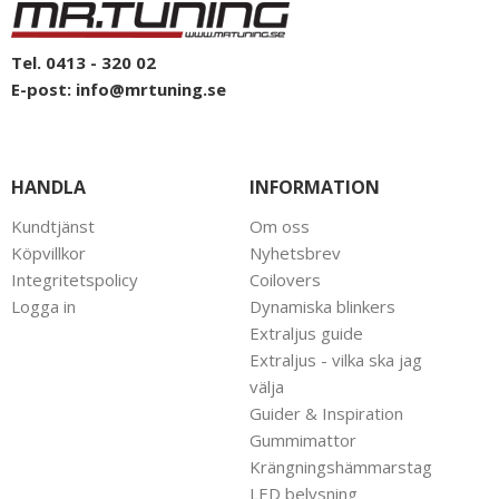
Tel. 0413 - 320 02
E-post:
info@mrtuning.se
HANDLA
INFORMATION
Kundtjänst
Om oss
Köpvillkor
Nyhetsbrev
Integritetspolicy
Coilovers
Logga in
Dynamiska blinkers
Extraljus guide
Extraljus - vilka ska jag
välja
Guider & Inspiration
Gummimattor
Krängningshämmarstag
LED belysning