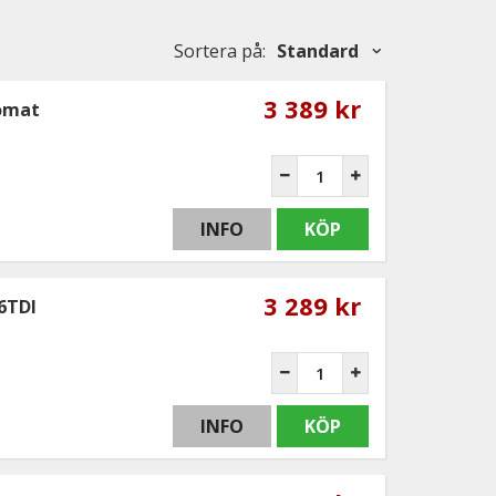
Sortera på
:
Standard
3 389 kr
tomat
INFO
KÖP
3 289 kr
.6TDI
INFO
KÖP