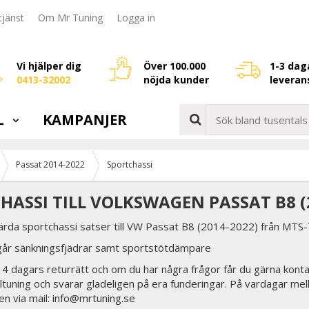
jänst
Om Mr Tuning
Logga in
Vi hjälper dig
Över 100.000
1-3 dag
0413-32002
nöjda kunder
leveran
L
KAMPANJER
Passat 2014-2022
Sportchassi
HASSI TILL VOLKSWAGEN PASSAT B8 (
ärda sportchassi satser till VW Passat B8 (2014-2022) från MTS-
ngår sänkningsfjädrar samt sportstötdämpare
 14 dagars returrätt och om du har några frågor får du gärna konta
biltuning och svarar gladeligen på era funderingar. På vardagar mel
en via mail: info@mrtuning.se