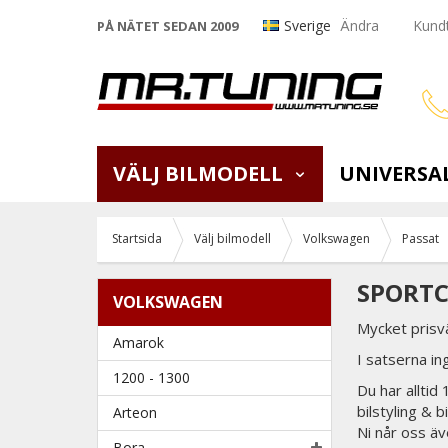
Sverige
Ändra
Kundt
PÅ NÄTET SEDAN 2009
VÄLJ BILMODELL
UNIVERSA
Startsida
Välj bilmodell
Volkswagen
Passat
SPORTC
VOLKSWAGEN
Mycket prisv
Amarok
I satserna i
1200 - 1300
Du har alltid
bilstyling & 
Arteon
Ni når oss äv
Bora