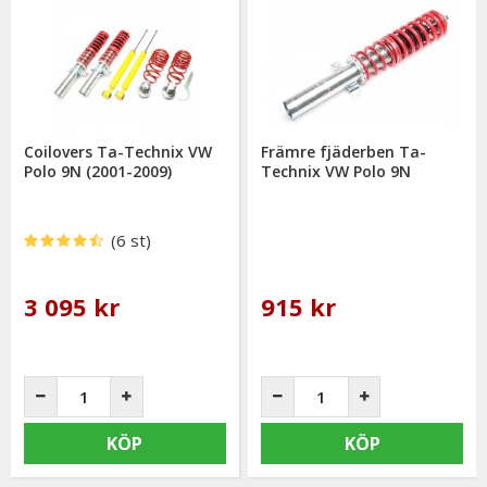
välkommen att kontakta oss för rådgivning.
Coilovers Ta-Technix VW
Främre fjäderben Ta-
Polo 9N (2001-2009)
Technix VW Polo 9N
(6 st)
3 095 kr
915 kr
KÖP
KÖP