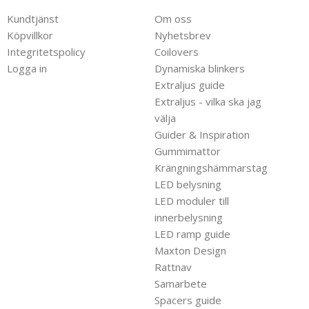
Kundtjänst
Om oss
Köpvillkor
Nyhetsbrev
Integritetspolicy
Coilovers
Logga in
Dynamiska blinkers
Extraljus guide
Extraljus - vilka ska jag
välja
Guider & Inspiration
Gummimattor
Krängningshämmarstag
LED belysning
LED moduler till
innerbelysning
LED ramp guide
Maxton Design
Rattnav
Samarbete
Spacers guide