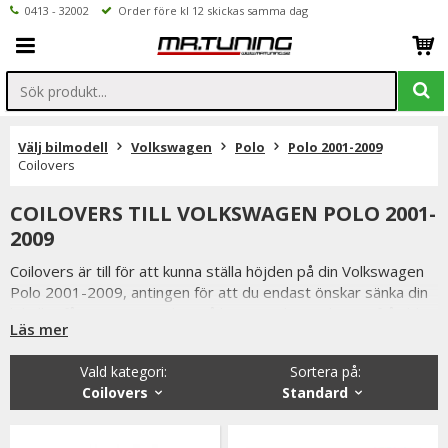
0413 - 32002
Order före kl 12 skickas samma dag
Välj bilmodell
Volkswagen
Polo
Polo 2001-2009
Coilovers
COILOVERS TILL VOLKSWAGEN POLO 2001-
2009
Coilovers är till för att kunna ställa höjden på din Volkswagen
Polo 2001-2009, antingen för att du endast önskar sänka din
bil eller få ut mesta möjliga på banan. Vi har coilovers från bla
Läs mer
TuningArt, MTS-Technik (med eibach fjädrar) samt Ta-Technix
som lämpar sig bra för att sänka bilen.
Vald kategori:
Sortera på
:
XYZ coilovers lämpar sig mycket bra till tuff gatköning samt
Coilovers
Standard
banracing.
Är du tveksamt på vilken variant du ska välja är du alltid