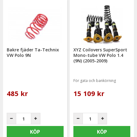
Bakre fjäder Ta-Technix
XYZ Coilovers SuperSport
VW Polo 9N
Mono-tube VW Polo 1.4
(9N) (2005-2009)
För gata och bankörning
485 kr
15 109 kr
KÖP
KÖP