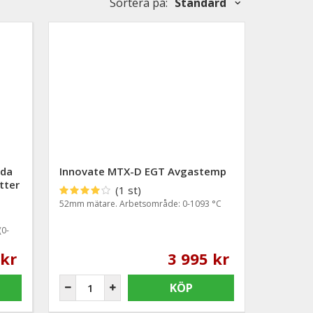
Sortera på
:
Standard
bda
Innovate MTX-D EGT Avgastemp
tter
(1 st)
52mm mätare. Arbetsområde: 0-1093 °C
(0-
 kr
3 995 kr
KÖP