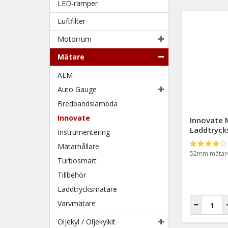
LED-ramper
Luftfilter
Motorrum
Mätare
AEM
Auto Gauge
Bredbandslambda
Innovate
Innovate
Laddtrycks
Instrumentering
Mätarhållare
52mm mätare 
Turbosmart
Tillbehör
Laddtrycksmätare
Varvmätare
Oljekyl / Oljekylkit