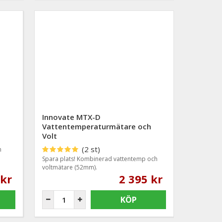
Innovate MTX-D
Vattentemperaturmätare och
Volt
(2 st)
h
Spara plats! Kombinerad vattentemp och
voltmätare (52mm).
 kr
2 395 kr
KÖP