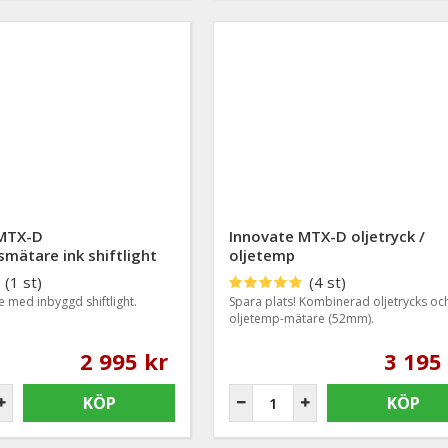
 MTX-D
Innovate MTX-D oljetryck /
mätare ink shiftlight
oljetemp
(1 st)
(4 st)
med inbyggd shiftlight.
Spara plats! Kombinerad oljetrycks oc
oljetemp-mätare (52mm).
2 995 kr
3 195
KÖP
KÖP