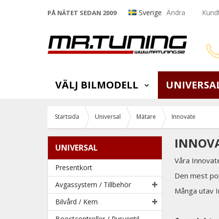
Sverige
Ändra
Kundt
PÅ NÄTET SEDAN 2009
VÄLJ BILMODELL
UNIVERSA
Startsida
Universal
Mätare
Innovate
INNOVA
UNIVERSAL
Våra Innovat
Presentkort
Den mest pop
Avgassystem / Tillbehör
Många utav I
Bilvård / Kem
Boostcontroller / Pysventil