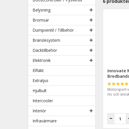
6
produkte
Belysning
Bromsar
Dumpventil / Tillbehör
Bränslesystem
Däcktillbehör
Elektronik
Elfläkt
Innovate 
Bredband
Extraljus
Motorsport ve
Hjulbult
mc och snösk
Intercooler
Interiör
Infravärmare