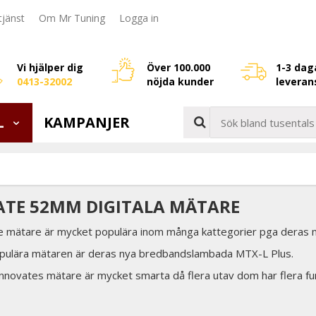
jänst
Om Mr Tuning
Logga in
Vi hjälper dig
Över 100.000
1-3 dag
0413-32002
nöjda kunder
leveran
L
KAMPANJER
TE 52MM DIGITALA MÄTARE
e mätare är mycket populära inom många kattegorier pga deras 
ulära mätaren är deras nya bredbandslambada MTX-L Plus.
nnovates mätare är mycket smarta då flera utav dom har flera fun