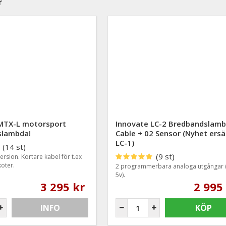
r
MTX-L motorsport
Innovate LC-2 Bredbandslam
slambda!
Cable + 02 Sensor (Nyhet ersä
LC-1)
(14 st)
(9 st)
rsion. Kortare kabel för t.ex
oter.
2 programmerbara analoga utgångar 
5v).
3 295 kr
2 995
INFO
KÖP