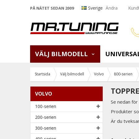
Sverige
Ändra
Kundt
PÅ NÄTET SEDAN 2009
VÄLJ BILMODELL
UNIVERSA
Startsida
Välj bilmodell
Volvo
800-serien
TOPPRE
VOLVO
Se nedan för
100-serien
Produkter som
200-serien
Är du tveksam
300-serien
400-serien