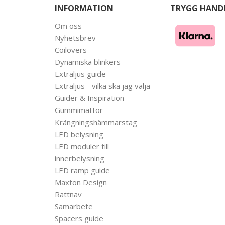
INFORMATION
TRYGG HAND
Om oss
Nyhetsbrev
Coilovers
Dynamiska blinkers
Extraljus guide
Extraljus - vilka ska jag välja
Guider & Inspiration
Gummimattor
Krängningshämmarstag
LED belysning
LED moduler till
innerbelysning
LED ramp guide
Maxton Design
Rattnav
Samarbete
Spacers guide