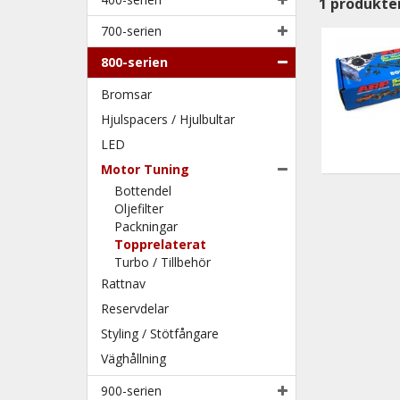
1
produkte
700-serien
800-serien
Bromsar
Hjulspacers / Hjulbultar
LED
Motor Tuning
Bottendel
Oljefilter
Packningar
Topprelaterat
Turbo / Tillbehör
Rattnav
Reservdelar
Styling / Stötfångare
Väghållning
900-serien