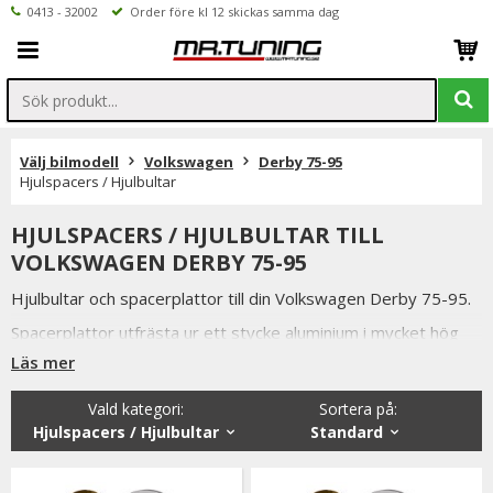
0413 - 32002
Order före kl 12 skickas samma dag
Välj bilmodell
Volkswagen
Derby 75-95
Hjulspacers / Hjulbultar
HJULSPACERS / HJULBULTAR TILL
VOLKSWAGEN DERBY 75-95
Hjulbultar och spacerplattor till din Volkswagen Derby 75-95.
Spacerplattor utfrästa ur ett stycke aluminium i mycket hög
kvalitet.
Läs mer
Alla våra hjulbultar, låsbultar och hjulspacers är av högsta
Vald kategori:
Sortera på
:
kvalitet samtidigt som vi håller konkurrenskraftiga priser och
Hjulspacers / Hjulbultar
Standard
snabba leveranser.
Vi lager håller även ett brett sortiment utav andra bildelar till