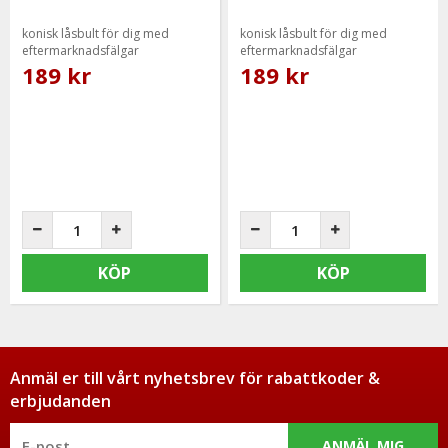
konisk låsbult för dig med
konisk låsbult för dig med
eftermarknadsfälgar
eftermarknadsfälgar
189 kr
189 kr
KÖP
KÖP
Anmäl er till vårt nyhetsbrev för rabattkoder &
erbjudanden
ANMÄL MIG