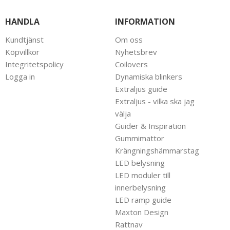
HANDLA
INFORMATION
Kundtjänst
Om oss
Köpvillkor
Nyhetsbrev
Integritetspolicy
Coilovers
Logga in
Dynamiska blinkers
Extraljus guide
Extraljus - vilka ska jag
välja
Guider & Inspiration
Gummimattor
Krängningshämmarstag
LED belysning
LED moduler till
innerbelysning
LED ramp guide
Maxton Design
Rattnav