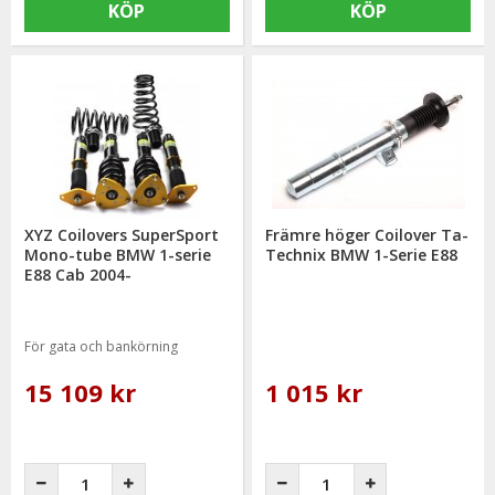
KÖP
KÖP
XYZ Coilovers SuperSport
Främre höger Coilover Ta-
Mono-tube BMW 1-serie
Technix BMW 1-Serie E88
E88 Cab 2004-
För gata och bankörning
15 109 kr
1 015 kr