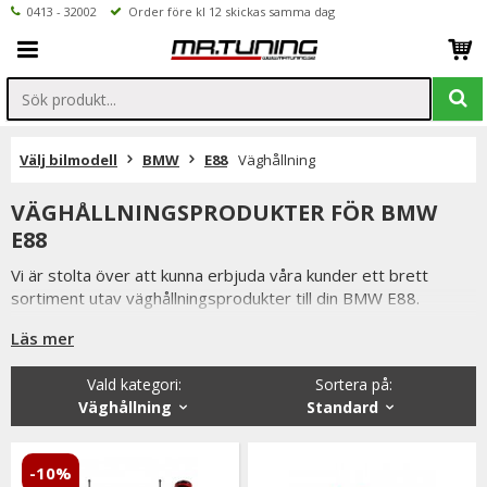
0413 - 32002
Order före kl 12 skickas samma dag
Välj bilmodell
BMW
E88
Väghållning
VÄGHÅLLNINGSPRODUKTER FÖR BMW
E88
Vi är stolta över att kunna erbjuda våra kunder ett brett
sortiment utav väghållningsprodukter till din BMW E88.
Så som coilovers, sportchassi, sänkningssatser
Läs mer
fjäderbensstag, motorkuddar mm.
Vald kategori:
Sortera på
:
Från kända tillverkare så som XYZ, MTS-Technk, Ta-Technik
Väghållning
Standard
m.fl
-10%