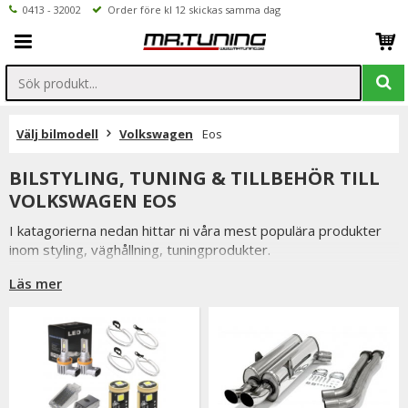
0413 - 32002
Order före kl 12 skickas samma dag
Välj bilmodell
Volkswagen
Eos
BILSTYLING, TUNING & TILLBEHÖR TILL
VOLKSWAGEN EOS
I katagorierna nedan hittar ni våra mest populära produkter
inom styling, väghållning, tuningprodukter.
Är det något som du funderar över eller inte hittar i vårt
Läs mer
sortiment är du alltid välkommen att kontakta oss.
Till Volkswagen Eos.