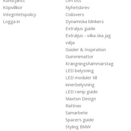
Kundtjänst
Om oss
Köpvillkor
Nyhetsbrev
Integritetspolicy
Coilovers
Logga in
Dynamiska blinkers
Extraljus guide
Extraljus - vilka ska jag
välja
Guider & Inspiration
Gummimattor
Krängningshämmarstag
LED belysning
LED moduler till
innerbelysning
LED ramp guide
Maxton Design
Rattnav
Samarbete
Spacers guide
Styling BMW