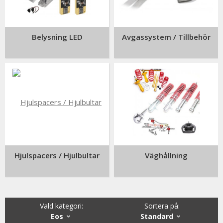
Belysning LED
Avgassystem / Tillbehör
Hjulspacers / Hjulbultar
Väghållning
Vald kategori:
Sortera på
:
Eos
Standard