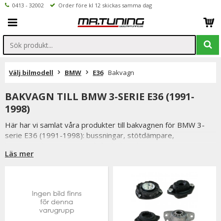
0413 - 32002
Order före kl 12 skickas samma dag
Välj bilmodell
BMW
E36
Bakvagn
BAKVAGN TILL BMW 3-SERIE E36 (1991-
1998)
Här har vi samlat våra produkter till bakvagnen för BMW 3-
serie E36 (1991-1998): bussningar, stötdämpare,
krängningshämmarstag och fjäderbenslagringar. Oavsett om
Läs mer
du vill hålla din BMW i toppskick eller uppgradera din
väghållning, erbjuder vårt sortiment ett stort urval av
bakvagnsprodukter.