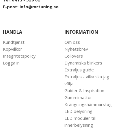
E-post:
info@mrtuning.se
HANDLA
INFORMATION
Kundtjänst
Om oss
Köpvillkor
Nyhetsbrev
Integritetspolicy
Coilovers
Logga in
Dynamiska blinkers
Extraljus guide
Extraljus - vilka ska jag
välja
Guider & Inspiration
Gummimattor
Krängningshämmarstag
LED belysning
LED moduler till
innerbelysning