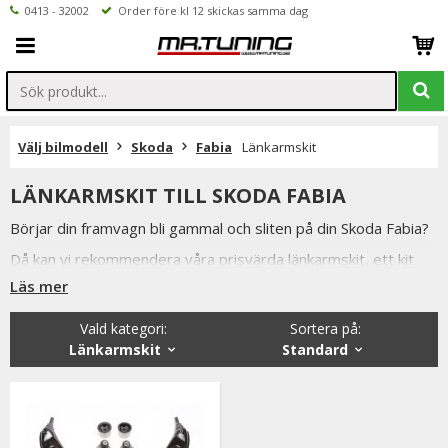
0413 - 32002
Order före kl 12 skickas samma dag
Välj bilmodell
Skoda
Fabia
Länkarmskit
LÄNKARMSKIT TILL SKODA FABIA
Börjar din framvagn bli gammal och sliten på din Skoda Fabia?
Då kan vi rekommendera våra prisvärda länkarmskit, ett kit
innehåller delar till både vänster och höger sida.
Läs mer
Allt för att din bil ska bli så bra som möjligt till ett så bra pris
Vald kategori:
Sortera på
:
som möjligt.
Länkarmskit
Standard
Inne på produktsidan hittar ni ett formulär för att enkelt ställa
en fråga.