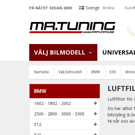
Sverige
Ändra
Kundt
PÅ NÄTET SEDAN 2009
VÄLJ BILMODELL
UNIVERSA
Startsida
Välj bilmodell
BMW
E39
Motor
LUFTFI
BMW
Luftfilter fö
1602 - 1802 - 2002
Du har alltid
2500 - 2800 - 3000 - 3300
bilstyling & 
Ni når oss äv
E12
E21