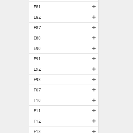
E81
E82
E87
E88
E90
E91
E92
E93
F07
F10
F11
F12
F13