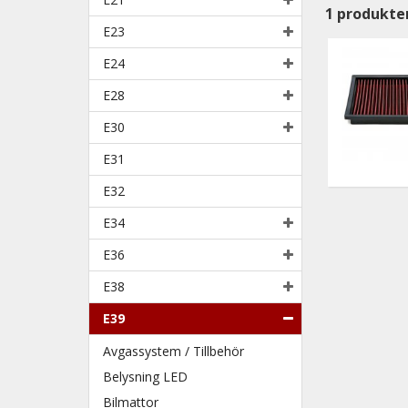
1
produkte
E23
E24
E28
E30
E31
E32
E34
E36
E38
E39
Avgassystem / Tillbehör
Belysning LED
Bilmattor