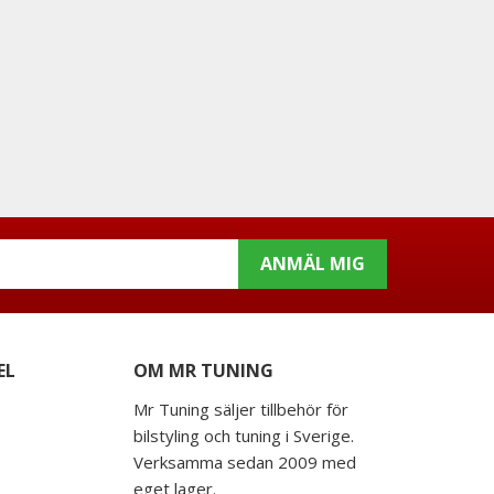
ANMÄL MIG
EL
OM MR TUNING
Mr Tuning säljer tillbehör för
bilstyling och tuning i Sverige.
Verksamma sedan 2009 med
eget lager.