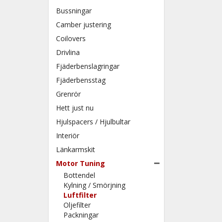
Bussningar
Camber justering
Coilovers
Drivlina
Fjäderbenslagringar
Fjäderbensstag
Grenrör
Hett just nu
Hjulspacers / Hjulbultar
Interiör
Länkarmskit
Motor Tuning
Bottendel
Kylning / Smörjning
Luftfilter
Oljefilter
Packningar