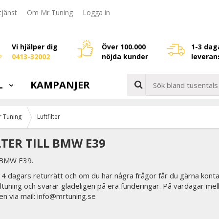
jänst
Om Mr Tuning
Logga in
Vi hjälper dig
Över 100.000
1-3 dag
0413-32002
nöjda kunder
leveran
L
KAMPANJER
 Tuning
Luftfilter
LTER TILL BMW E39
r BMW E39.
 14 dagars returrätt och om du har några frågor får du gärna konta
biltuning och svarar gladeligen på era funderingar. På vardagar mel
en via mail: info@mrtuning.se