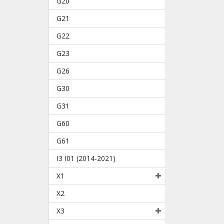
G20
G21
G22
G23
G26
G30
G31
G60
G61
I3 I01 (2014-2021)
X1
X2
X3