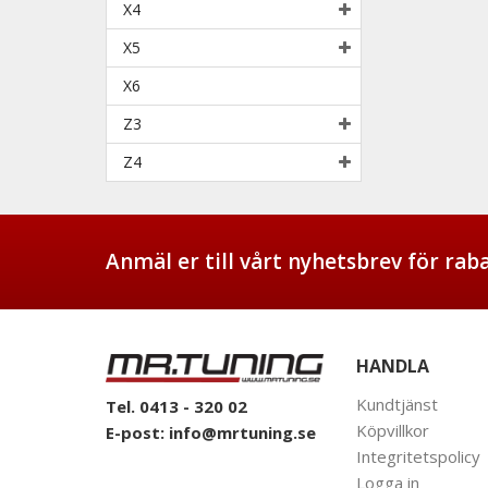
X4
X5
X6
Z3
Z4
Anmäl er till vårt nyhetsbrev för ra
HANDLA
Kundtjänst
Tel. 0413 - 320 02
Köpvillkor
E-post:
info@mrtuning.se
Integritetspolicy
Logga in