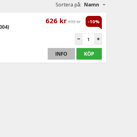
Sortera på
:
Namn
626 kr
-10%
695 kr
004)
INFO
KÖP