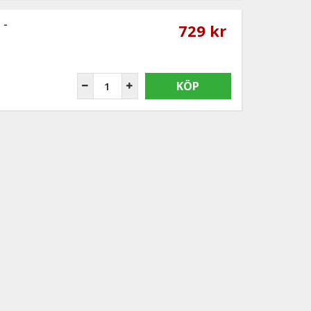
 -
729 kr
KÖP