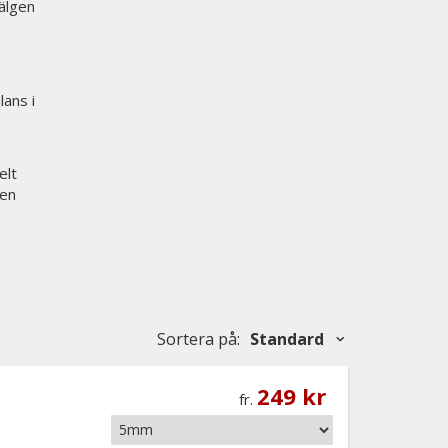
fälgen
lans i
elt
ven
Sortera på
:
Standard
249 kr
fr.