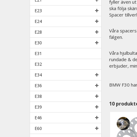
fyller även u
ska följa skä
E23
Spacer tillve
E24
Våra spacers 
E28
fälgen.
E30
Våra hjulbult
E31
rundade & de
E32
erbjuder, min
E34
BMW F30 har
E36
E38
10
produkt
E39
E46
E60