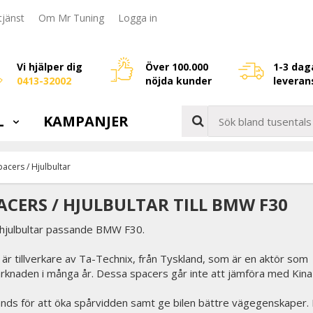
jänst
Om Mr Tuning
Logga in
Vi hjälper dig
Över 100.000
1-3 dag
0413-32002
nöjda kunder
leveran
L
KAMPANJER
pacers / Hjulbultar
ACERS / HJULBULTAR TILL BMW F30
hjulbultar passande BMW F30.
är tillverkare av Ta-Technix, från Tyskland, som är en aktör som
arknaden i många år. Dessa spacers går inte att jämföra med Kina
nds för att öka spårvidden samt ge bilen bättre vägegenskaper.