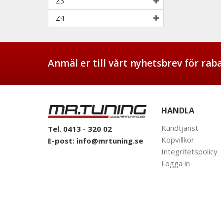
Z3
Z4
Anmäl er till vårt nyhetsbrev för ra
HANDLA
Kundtjänst
Tel. 0413 - 320 02
Köpvillkor
E-post:
info@mrtuning.se
Integritetspolicy
Logga in