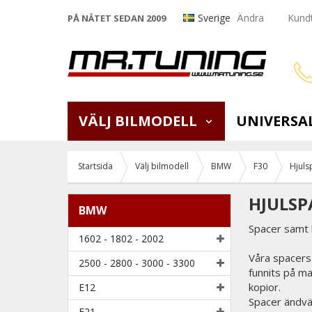
Sverige
Ändra
Kundt
PÅ NÄTET SEDAN 2009
VÄLJ BILMODELL
UNIVERSA
Startsida
Välj bilmodell
BMW
F30
Hjuls
HJULSP
BMW
Spacer samt 
1602 - 1802 - 2002
Våra spacers 
2500 - 2800 - 3000 - 3300
funnits på m
kopior.
E12
Spacer ändvä
E21