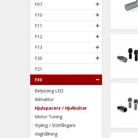
F07
F10
F11
F12
F13
F20
F21
F30
Belysning LED
Bilmattor
Hjulspacers / Hjulbultar
Motor Tuning
Styling / Stötfångare
Väghållning