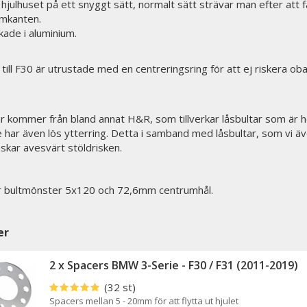
t hjulhuset på ett snyggt sätt, normalt sätt strävar man efter att 
rmkanten.
rkade i aluminium.
till F30 är utrustade med en centreringsring för att ej riskera oba
ar kommer från bland annat H&R, som tillverkar låsbultar som är h
 har även lös ytterring. Detta i samband med låsbultar, som vi ä
skar avesvärt stöldrisken.
 bultmönster 5x120 och 72,6mm centrumhål.
er
2 x Spacers BMW 3-Serie - F30 / F31 (2011-2019)
(32 st)
Spacers mellan 5 - 20mm för att flytta ut hjulet