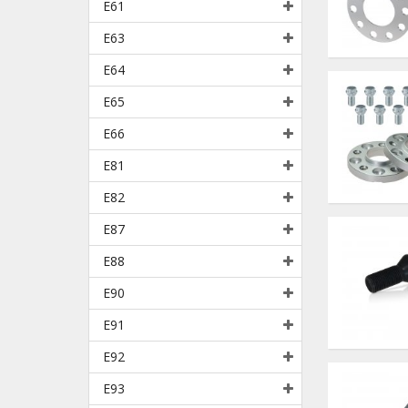
E61
E63
E64
E65
E66
E81
E82
E87
E88
E90
E91
E92
E93