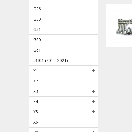
G26
G30
G31
G60
G61
I3 I01 (2014-2021)
X1
X2
X3
X4
X5
X6