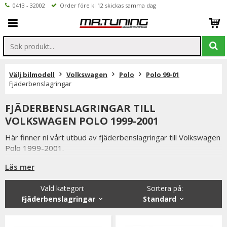
0413 - 32002
Order före kl 12 skickas samma dag
Välj bilmodell
Volkswagen
Polo
Polo 99-01
Fjäderbenslagringar
FJÄDERBENSLAGRINGAR TILL
VOLKSWAGEN POLO 1999-2001
Här finner ni vårt utbud av fjäderbenslagringar till Volkswagen
Polo 1999-2001.
Vanliga tecken på dåliga fjäderbenslagringar är klonkande ljud i
Läs mer
svängar och på ojämna underlag.
Vald kategori:
Sortera på
:
Styrningen kan även bli trög och som påföljd av trasiga
Fjäderbenslagringar
Standard
fjäderbenslagringar kan även hjulinställningen påverkas vilket
resulterar i snedslitna däck.