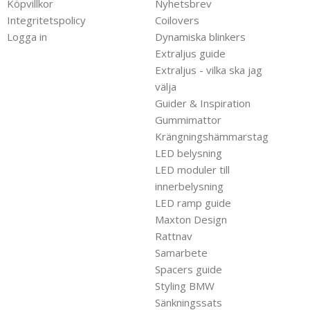
Köpvillkor
Nyhetsbrev
Integritetspolicy
Coilovers
Logga in
Dynamiska blinkers
Extraljus guide
Extraljus - vilka ska jag
välja
Guider & Inspiration
Gummimattor
Krängningshämmarstag
LED belysning
LED moduler till
innerbelysning
LED ramp guide
Maxton Design
Rattnav
Samarbete
Spacers guide
Styling BMW
Sänkningssats